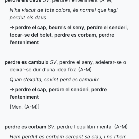
perdre els daus
SV
, perdre l'enteniment (
A-M
)
N'ha viscut de tots colors, és normal que hagi
perdut els daus
→
perdre el cap
,
beure's el seny
,
perdre el senderi
,
tocar-se del bolet
,
perdre es corbam
,
perdre
l'enteniment
perdre es cambuix
SV
, perdre el seny, adelerar-se o
deixar-se dur d'una idea fixa (
A-M
)
Quan s'exalta, sovint perd es cambuix
→
perdre el cap
,
perdre el senderi
,
perdre
l'enteniment
[
Men.
(
A-M
)]
perdre es corbam
SV
, perdre l'equilibri mental (
A-M
)
Hem perdut es corbam cercant sa clau, i no l'hem