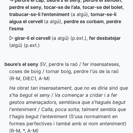
→
perdre el cap
,
beure's el seny
,
perdre el senderi
,
perdre el seny
,
tocar-se de l'ala
,
tocar-se del bolet
,
trabucar-se-li l'enteniment
(a algú)
,
tornar-se-li
aigua el cervell
(a algú)
,
perdre es corbam
,
perdre
l'esma
▷
girar-li el cervell
(a algú) (
p.ext.
)
,
fer desbatejar
(algú) (
p.ext.
)
beure's el seny
SV
, perdre la raó / fer insensateses,
coses de boig / tornar boig, perdre l'ús de la raó
(
R-M
,
DIEC1
,
A-M
)
Ha obrat tan insensatament, que no es diria sinó que
s'ha begut el seny / Va començar a cridar i a fer
gestos amenaçadors, semblava que s'hagués begut
l'enteniment / Calla, poca solta; talment sembla que
t'hagis begut l'enteniment
(S'usa normalment en
formes perfectives i també amb el nom
enteniment
)
(
R-M
,
*
,
A-M
)