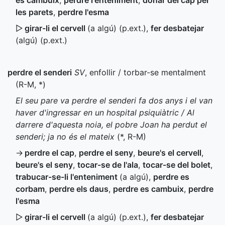
es cambuix
,
perdre l'enteniment
,
donar del cap per
les parets
,
perdre l'esma
▷
girar-li el cervell
(a algú) (
p.ext.
)
,
fer desbatejar
(algú) (
p.ext.
)
perdre el senderi
SV
, enfollir / torbar-se mentalment
(
R-M
,
*
)
El seu pare va perdre el senderi fa dos anys i el van
haver d'ingressar en un hospital psiquiàtric / Al
darrere d'aquesta noia, el pobre Joan ha perdut el
senderi; ja no és el mateix
(
*
,
R-M
)
→
perdre el cap
,
perdre el seny
,
beure's el cervell
,
beure's el seny
,
tocar-se de l'ala
,
tocar-se del bolet
,
trabucar-se-li l'enteniment
(a algú)
,
perdre es
corbam
,
perdre els daus
,
perdre es cambuix
,
perdre
l'esma
▷
girar-li el cervell
(a algú) (
p.ext.
)
,
fer desbatejar