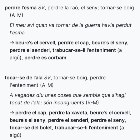
perdre l'esma
SV
, perdre la raó, el seny; tornar-se boig
(
A-M
)
El meu avi quan va tornar de la guerra havia perdut
l'esma
→
beure's el cervell
,
perdre el cap
,
beure's el seny
,
perdre el senderi
,
trabucar-se-li l'enteniment
(a
algú)
,
perdre es corbam
tocar-se de l'ala
SV
, tornar-se boig, perdre
l'enteniment (
A-M
)
A vegades diu unes coses que sembla que s'hagi
tocat de l'ala; són incongruents
(
R-M
)
→
perdre el cap
,
perdre la xaveta
,
beure's el cervell
,
beure's el seny
,
perdre el senderi
,
perdre el seny
,
tocar-se del bolet
,
trabucar-se-li l'enteniment
(a
algú)