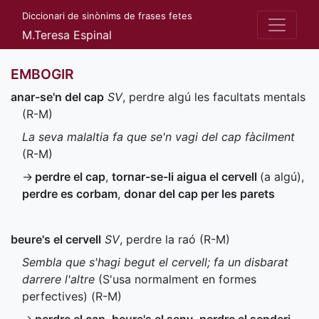
Diccionari de sinònims de frases fetes
M.Teresa Espinal
EMBOGIR
anar-se'n del cap
SV
, perdre algú les facultats mentals
(
R-M
)
La seva malaltia fa que se'n vagi del cap fàcilment
(
R-M
)
→
perdre el cap
,
tornar-se-li aigua el cervell
(a algú)
,
perdre es corbam
,
donar del cap per les parets
beure's el cervell
SV
, perdre la raó (
R-M
)
Sembla que s'hagi begut el cervell; fa un disbarat
darrere l'altre
(S'usa normalment en formes
perfectives) (
R-M
)