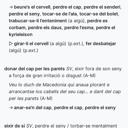
→
beure's el cervell
,
perdre el cap
,
perdre el senderi
,
perdre el seny
,
tocar-se de l'ala
,
tocar-se del bolet
,
trabucar-se-li l'enteniment
(a algú)
,
perdre es
corbam
,
perdre els daus
,
perdre l'esma
,
perdre el
kyrieleison
▷
girar-li el cervell
(a algú) (
p.ext.
)
,
fer desbatejar
(algú) (
p.ext.
)
donar del cap per les parets
SV
, eixir fora de son seny
a força de gran irritació o disgust (
A-M
)
Veu lo duch de Macedonia qui anaua plorant e
arrancantse los cabells del seu cap... e dant del cap
per les parets
(
A-M
)
→
anar-se'n del cap
,
perdre el cap
,
perdre el seny
eixir de si
SV
, perdre el seny / torbar-se mentalment