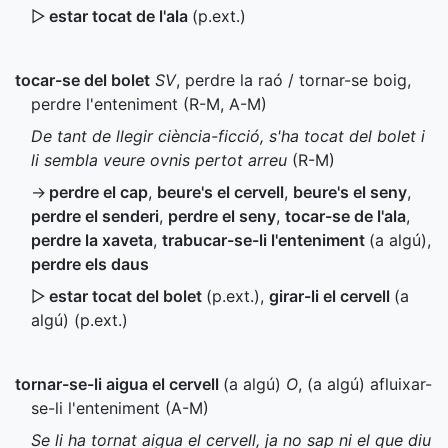
▷
estar tocat de l'ala
(
p.ext.
)
tocar-se del bolet
SV
, perdre la raó / tornar-se boig,
perdre l'enteniment (
R-M
,
A-M
)
De tant de llegir ciència-ficció, s'ha tocat del bolet i
li sembla veure ovnis pertot arreu
(
R-M
)
→
perdre el cap
,
beure's el cervell
,
beure's el seny
,
perdre el senderi
,
perdre el seny
,
tocar-se de l'ala
,
perdre la xaveta
,
trabucar-se-li l'enteniment
(a algú)
,
perdre els daus
▷
estar tocat del bolet
(
p.ext.
)
,
girar-li el cervell
(a
algú) (
p.ext.
)
tornar-se-li aigua el cervell
(a algú)
O
, (a algú) afluixar-
se-li l'enteniment (
A-M
)
Se li ha tornat aigua el cervell, ja no sap ni el que diu