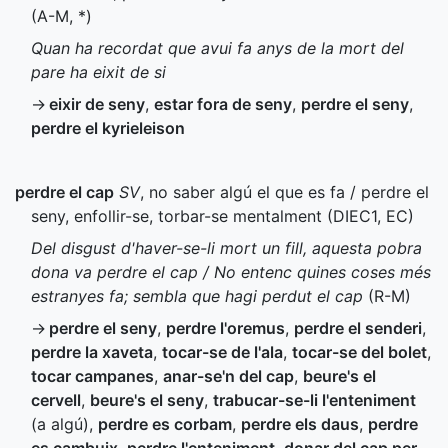
(
A-M
,
*
)
Quan ha recordat que avui fa anys de la mort del
pare ha eixit de si
→
eixir de seny
,
estar fora de seny
,
perdre el seny
,
perdre el kyrieleison
perdre el cap
SV
, no saber algú el que es fa / perdre el
seny, enfollir-se, torbar-se mentalment (
DIEC1
,
EC
)
Del disgust d'haver-se-li mort un fill, aquesta pobra
dona va perdre el cap / No entenc quines coses més
estranyes fa; sembla que hagi perdut el cap
(
R-M
)
→
perdre el seny
,
perdre l'oremus
,
perdre el senderi
,
perdre la xaveta
,
tocar-se de l'ala
,
tocar-se del bolet
,
tocar campanes
,
anar-se'n del cap
,
beure's el
cervell
,
beure's el seny
,
trabucar-se-li l'enteniment
(a algú)
,
perdre es corbam
,
perdre els daus
,
perdre