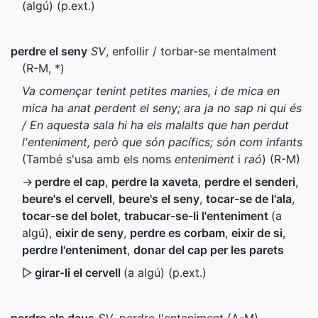
(algú) (
p.ext.
)
perdre el seny
SV
, enfollir / torbar-se mentalment
(
R-M
,
*
)
Va començar tenint petites manies, i de mica en
mica ha anat perdent el seny; ara ja no sap ni qui és
/ En aquesta sala hi ha els malalts que han perdut
l'enteniment, però que són pacífics; són com infants
(També s'usa amb els noms
enteniment
i
raó
) (
R-M
)
→
perdre el cap
,
perdre la xaveta
,
perdre el senderi
,
beure's el cervell
,
beure's el seny
,
tocar-se de l'ala
,
tocar-se del bolet
,
trabucar-se-li l'enteniment
(a
algú)
,
eixir de seny
,
perdre es corbam
,
eixir de si
,
perdre l'enteniment
,
donar del cap per les parets
▷
girar-li el cervell
(a algú) (
p.ext.
)