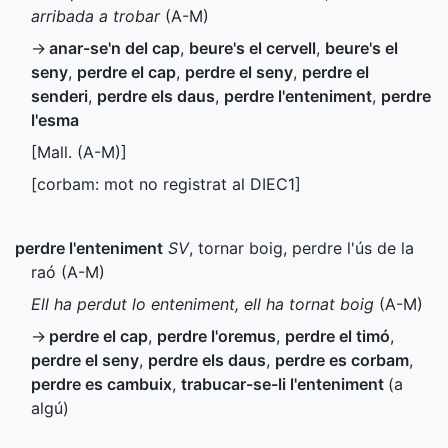
arribada a trobar
(
A-M
)
→
anar-se'n del cap
,
beure's el cervell
,
beure's el
seny
,
perdre el cap
,
perdre el seny
,
perdre el
senderi
,
perdre els daus
,
perdre l'enteniment
,
perdre
l'esma
[
Mall.
(
A-M
)]
[corbam: mot no registrat al
DIEC1
]
perdre l'enteniment
SV
, tornar boig, perdre l'ús de la
raó (
A-M
)
Ell ha perdut lo enteniment, ell ha tornat boig
(
A-M
)
→
perdre el cap
,
perdre l'oremus
,
perdre el timó
,
perdre el seny
,
perdre els daus
,
perdre es corbam
,
perdre es cambuix
,
trabucar-se-li l'enteniment
(a
algú)