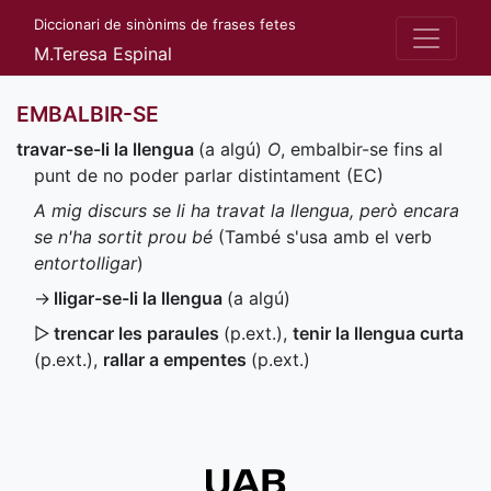
Diccionari de sinònims de frases fetes
M.Teresa Espinal
EMBALBIR-SE
travar-se-li la llengua
(a algú)
O
, embalbir-se fins al
punt de no poder parlar distintament (
EC
)
A mig discurs se li ha travat la llengua, però encara
se n'ha sortit prou bé
(També s'usa amb el verb
entortolligar
)
→
lligar-se-li la llengua
(a algú)
▷
trencar les paraules
(
p.ext.
)
,
tenir la llengua curta
(
p.ext.
)
,
rallar a empentes
(
p.ext.
)