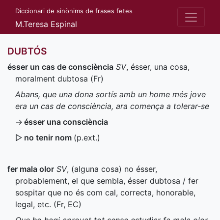
Diccionari de sinònims de frases fetes
M.Teresa Espinal
DUBTÓS
ésser un cas de consciència
SV
, ésser, una cosa,
moralment dubtosa (
Fr
)
Abans, que una dona sortís amb un home més jove
era un cas de consciència, ara comença a tolerar-se
→
ésser una consciència
▷
no tenir nom
(
p.ext.
)
fer mala olor
SV
, (alguna cosa) no ésser,
probablement, el que sembla, ésser dubtosa / fer
sospitar que no és com cal, correcta, honorable,
legal, etc. (
Fr
,
EC
)