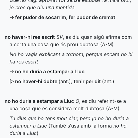
Que ho hagi aprovat tot sense estudiar fa mala olor,
jo crec que diu una mentida
→
fer pudor de socarrim
,
fer pudor de cremat
no haver-hi res escrit
SV
, es diu quan algú afirma com
a certa una cosa que és prou dubtosa (
A-M
)
No ho vagis explicant a tothom, perquè encara no hi
ha res escrit
→
no ho duria a estampar a Lluc
▷
no haver-hi dubte
(
ant.
)
,
tenir per dit
(
ant.
)
no ho duria a estampar a Lluc
O
, es diu referint-se a
una cosa que es considera molt dubtosa (
A-M
)
Tu dius que ho tens molt clar, però jo no ho duria a
estampar a Lluc
(També s'usa amb la forma
no ho
duria a Lluc
)