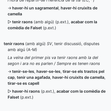
l'hora de repartir-se l'herència de la tia
(
EC
,
*
)
→
haver-hi un sagramental
,
haver-hi cruixits de
camella
▷
tenir raons
(amb algú) (
p.ext.
)
,
acabar com la
comèdia de Falset
(
p.ext.
)
tenir raons
(amb algú)
SV
, tenir discussió, disputes
amb algú (
A-M
)
La veïna del primer pis va tenir raons amb la del
segon i ara no es parlen / Sempre es tenen raons
→
tenir-se-les
,
haver-se-les
,
tirar-se els trastos pel
cap
,
tenir una agafada
,
haver-hi cruixits de camella
,
tirar-se es capell
▷
haver-hi raons
(
p.ext.
)
,
acabar com la comèdia de
Falset
(
p.ext.
)