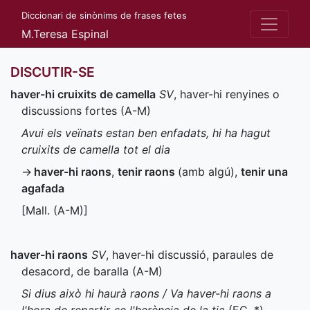
Diccionari de sinònims de frases fetes
M.Teresa Espinal
DISCUTIR-SE
haver-hi cruixits de camella
SV
, haver-hi renyines o
discussions fortes (
A-M
)
Avui els veïnats estan ben enfadats, hi ha hagut
cruixits de camella tot el dia
→
haver-hi raons
,
tenir raons
(amb algú)
,
tenir una
agafada
[
Mall.
(
A-M
)]
haver-hi raons
SV
, haver-hi discussió, paraules de
desacord, de baralla (
A-M
)
Si dius això hi haurà raons / Va haver-hi raons a