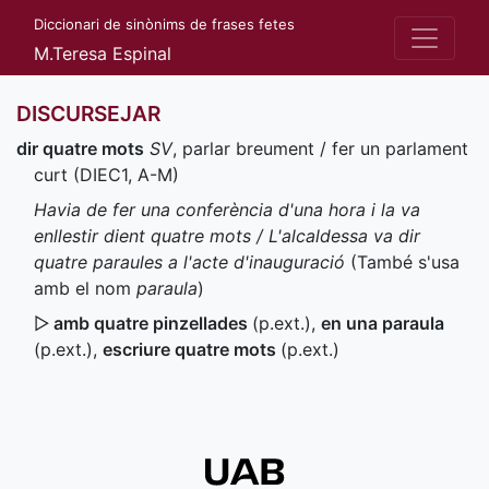
Diccionari de sinònims de frases fetes
M.Teresa Espinal
DISCURSEJAR
dir quatre mots
SV
, parlar breument / fer un parlament
curt (
DIEC1
,
A-M
)
Havia de fer una conferència d'una hora i la va
enllestir dient quatre mots / L'alcaldessa va dir
quatre paraules a l'acte d'inauguració
(També s'usa
amb el nom
paraula
)
▷
amb quatre pinzellades
(
p.ext.
)
,
en una paraula
(
p.ext.
)
,
escriure quatre mots
(
p.ext.
)