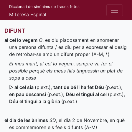
Diccionari de sinònims de frases fetes
M.Teresa Espinal
DIFUNT
al cel lo vegem
O
, es diu piadosament en anomenar
una persona difunta / es diu per a expressar el desig
de retrobar-se amb un difunt proper (
A-M
,
*
)
El meu marit, al cel lo vegem, sempre va fer el
possible perquè els meus fills tinguessin un plat de
sopa a casa
▷
al cel sia
(
p.ext.
)
,
tant de bé li ha fet Déu
(
p.ext.
)
,
en pau descansi
(
p.ext.
)
,
Déu el tingui al cel
(
p.ext.
)
,
Déu el tingui a la glòria
(
p.ext.
)
el dia de les ànimes
SD
, el dia 2 de Novembre, en què
es commemoren els feels difunts (
A-M
)