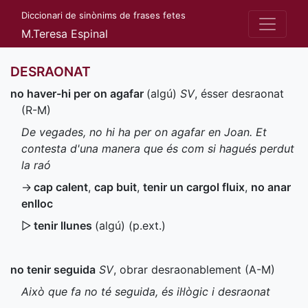
Diccionari de sinònims de frases fetes
M.Teresa Espinal
DESRAONAT
no haver-hi per on agafar
(algú)
SV
, ésser desraonat
(
R-M
)
De vegades, no hi ha per on agafar en Joan. Et
contesta d'una manera que és com si hagués perdut
la raó
→
cap calent
,
cap buit
,
tenir un cargol fluix
,
no anar
enlloc
▷
tenir llunes
(algú) (
p.ext.
)
no tenir seguida
SV
, obrar desraonablement (
A-M
)
Això que fa no té seguida, és il·lògic i desraonat