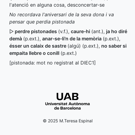
l'atenció en alguna cosa, desconcertar-se
No recordava l'aniversari de la seva dona i va
pensar que perdia pistonada
▷
perdre pistonades
(
v.f.
),
caure-hi
(
ant.
)
,
ja ho diré
demà
(
p.ext.
)
,
anar-se-li'n de la memòria
(
p.ext.
)
,
ésser un calaix de sastre
(algú) (
p.ext.
)
,
no saber si
empaita llebre o conill
(
p.ext.
)
[pistonada: mot no registrat al
DIEC1
]
© 2025 M.Teresa Espinal