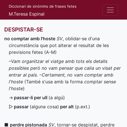
Diccionari de sinònims de frases fetes
M.Teresa Espinal
DESPISTAR-SE
no comptar amb l'hoste
SV
, oblidar-se d'una
circumstància que pot alterar el resultat de les
previsions fetes (
A-M
)
–Vam organitzar el viatge amb tots els detalls
possibles però no vam pensar que calia un visat per
entrar al país. –Certament, no vam comptar amb
l'hoste
(També s'usa amb la forma
comptar sense
l'hoste
)
→
passar-li per ull
(a algú)
▷
passar
(alguna cosa)
per alt
(
p.ext.
)
■
perdre pistonada
SV
, tornar-se despistat, perdre