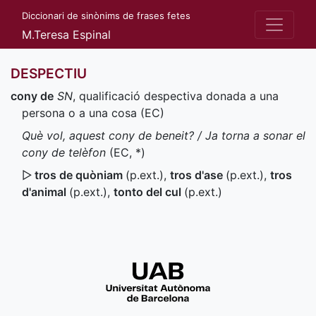
Diccionari de sinònims de frases fetes
M.Teresa Espinal
DESPECTIU
cony de
SN
, qualificació despectiva donada a una
persona o a una cosa (
EC
)
Què vol, aquest cony de beneit? / Ja torna a sonar el
cony de telèfon
(
EC
,
*
)
▷
tros de quòniam
(
p.ext.
)
,
tros d'ase
(
p.ext.
)
,
tros
d'animal
(
p.ext.
)
,
tonto del cul
(
p.ext.
)