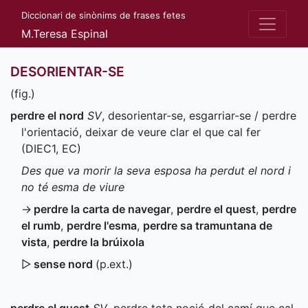
Diccionari de sinònims de frases fetes
M.Teresa Espinal
DESORIENTAR-SE
(
fig.
)
perdre el nord
SV
, desorientar-se, esgarriar-se / perdre
l'orientació, deixar de veure clar el que cal fer
(
DIEC1
,
EC
)
Des que va morir la seva esposa ha perdut el nord i
no té esma de viure
→
perdre la carta de navegar
,
perdre el quest
,
perdre
el rumb
,
perdre l'esma
,
perdre sa tramuntana de
vista
,
perdre la brúixola
▷
sense nord
(
p.ext.
)