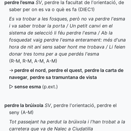
perdre l'esma
SV
, perdre la facultat de l'orientació, de
saber per on es va o què es fa (
DIEC1
)
Es va trobar a les fosques, però no va perdre l'esma
i va saber trobar la porta / Un petit canvi en el
sistema de selecció li féu perdre l'esma / Ab la
fosquedat vaig perdre l'esma enterament: més d'una
hora de nit aní sens saber hont me trobava / Li feien
donar tres toms per a que perdés l'esma
(
R-M
,
R-M
,
A-M
,
A-M
)
→
perdre el nord
,
perdre el quest
,
perdre la carta de
navegar
,
perdre sa tramuntana de vista
▷
sense esma
(
p.ext.
)
perdre la brúixola
SV
, perdre l'orientació, perdre el
seny (
A-M
)
Tot passejant ha perdut la brúixola i l'han trobat a la
carretera que va de Nalec a Ciudatilla