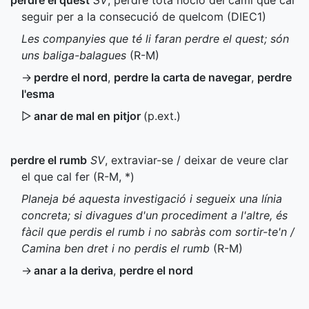
perdre el quest
SV
, perdre tota noció del camí que cal
seguir per a la consecució de quelcom (
DIEC1
)
Les companyies que té li faran perdre el quest; són
uns baliga-balagues
(
R-M
)
→
perdre el nord
,
perdre la carta de navegar
,
perdre
l'esma
▷
anar de mal en pitjor
(
p.ext.
)
perdre el rumb
SV
, extraviar-se / deixar de veure clar
el que cal fer (
R-M
,
*
)
Planeja bé aquesta investigació i segueix una línia
concreta; si divagues d'un procediment a l'altre, és
fàcil que perdis el rumb i no sabràs com sortir-te'n /
Camina ben dret i no perdis el rumb
(
R-M
)
→
anar a la deriva
,
perdre el nord