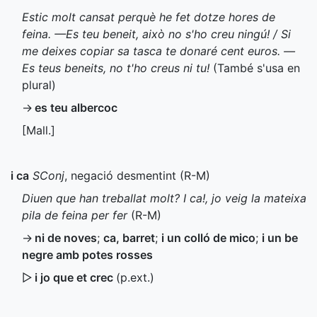
Estic molt cansat perquè he fet dotze hores de
feina. —Es teu beneit, això no s'ho creu ningú! / Si
me deixes copiar sa tasca te donaré cent euros. —
Es teus beneits, no t'ho creus ni tu!
(També s'usa en
plural)
→
es teu albercoc
[
Mall.
]
i ca
SConj
, negació desmentint (
R-M
)
Diuen que han treballat molt? I ca!, jo veig la mateixa
pila de feina per fer
(
R-M
)
→
ni de noves
;
ca, barret
;
i un colló de mico
;
i un be
negre amb potes rosses
▷
i jo que et crec
(
p.ext.
)