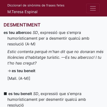
Diccionari de sinònims de frases fetes
M.Teresa Espinal
DESMENTIMENT
es teu albercoc
SD
, expressió que s'empra
humorísticament per a desmentir qualcú amb
resolució (
A-M
)
Estic contenta perquè m'han dit que no donaran més
llicències d'habitatge turístic. —Es teu albercoc! I tu
t'ho has cregut?
→
es teu beneit
[
Mall.
(
A-M
)]
■
es teu beneit
SD
, expressió que s'empra
humorísticament per desmentir qualcú amb
resolució