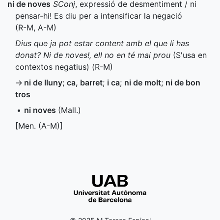
ni de noves
SConj
, expressió de desmentiment / ni
pensar-hi! Es diu per a intensificar la negació
(
R-M
,
A-M
)
Dius que ja pot estar content amb el que li has
donat? Ni de noves!, ell no en té mai prou
(S'usa en
contextos negatius) (
R-M
)
→
ni de lluny
;
ca, barret
;
i ca
;
ni de molt
;
ni de bon
tros
•
ni noves
(
Mall.
)
[
Men.
(
A-M
)]