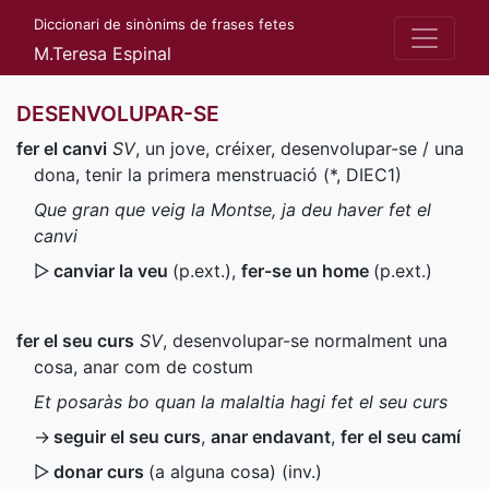
Diccionari de sinònims de frases fetes
M.Teresa Espinal
DESENVOLUPAR-SE
fer el canvi
SV
, un jove, créixer, desenvolupar-se / una
dona, tenir la primera menstruació (
*
,
DIEC1
)
Que gran que veig la Montse, ja deu haver fet el
canvi
▷
canviar la veu
(
p.ext.
)
,
fer-se un home
(
p.ext.
)
fer el seu curs
SV
, desenvolupar-se normalment una
cosa, anar com de costum
Et posaràs bo quan la malaltia hagi fet el seu curs
→
seguir el seu curs
,
anar endavant
,
fer el seu camí
▷
donar curs
(a alguna cosa) (
inv.
)