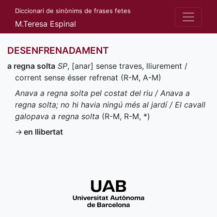
Diccionari de sinònims de frases fetes
M.Teresa Espinal
DESENFRENADAMENT
a regna solta
SP
, [anar] sense traves, lliurement /
corrent sense ésser refrenat (
R-M
,
A-M
)
Anava a regna solta pel costat del riu / Anava a
regna solta; no hi havia ningú més al jardí / El cavall
galopava a regna solta
(
R-M
,
R-M
,
*
)
→
en llibertat