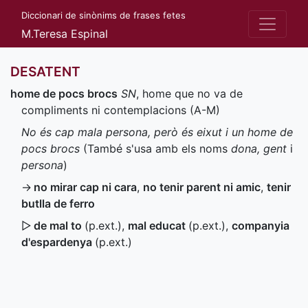
Diccionari de sinònims de frases fetes
M.Teresa Espinal
DESATENT
home de pocs brocs
SN
, home que no va de
compliments ni contemplacions (
A-M
)
No és cap mala persona, però és eixut i un home de
pocs brocs
(També s'usa amb els noms
dona, gent
i
persona
)
→
no mirar cap ni cara
,
no tenir parent ni amic
,
tenir
butlla de ferro
▷
de mal to
(
p.ext.
)
,
mal educat
(
p.ext.
)
,
companyia
d'espardenya
(
p.ext.
)