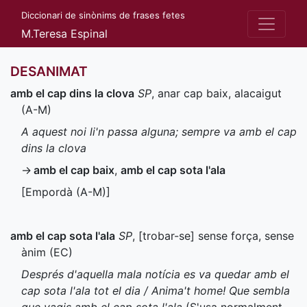
Diccionari de sinònims de frases fetes
M.Teresa Espinal
DESANIMAT
amb el cap dins la clova
SP
, anar cap baix, alacaigut
(
A-M
)
A aquest noi li'n passa alguna; sempre va amb el cap
dins la clova
→
amb el cap baix
,
amb el cap sota l'ala
[Empordà (
A-M
)]
amb el cap sota l'ala
SP
, [trobar-se] sense força, sense
ànim (
EC
)
Després d'aquella mala notícia es va quedar amb el
cap sota l'ala tot el dia / Anima't home! Que sembla