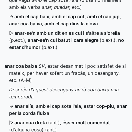
que vagis amb el cap sota l'ala
(S'usa normalment
amb els verbs
anar, quedar,
etc.)
→
amb el cap baix
,
amb el cap cot
,
amb el cap jup
,
anar coa baixa
,
amb el cap dins la clova
▷
anar-se'n amb un dit en es cul i s'altre a s'orella
(
p.ext.
)
,
anar-se'n cul batut i cara alegre
(
p.ext.
)
,
no
estar d'humor
(
p.ext.
)
anar coa baixa
SV
, estar desanimat i poc satisfet de si
mateix, per haver sofert un fracàs, un desengany,
etc. (
A-M
)
Després d'aquest desengany anirà coa baixa una
temporada
→
anar alís
,
amb el cap sota l'ala
,
estar cop-piu
,
anar
per la corda fluixa
▷
anar cua dreta
(
ant.
)
,
ésser molt comendat
(d'alguna cosa) (
ant.
)