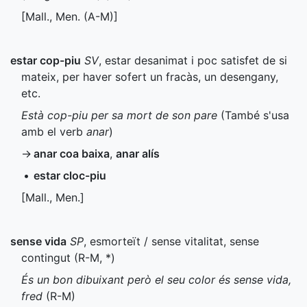
[
Mall.
,
Men.
(
A-M
)]
estar cop-piu
SV
, estar desanimat i poc satisfet de si
mateix, per haver sofert un fracàs, un desengany,
etc.
Està cop-piu per sa mort de son pare
(També s'usa
amb el verb
anar
)
→
anar coa baixa
,
anar alís
•
estar cloc-piu
[
Mall.
,
Men.
]
sense vida
SP
, esmorteït / sense vitalitat, sense
contingut (
R-M
,
*
)
És un bon dibuixant però el seu color és sense vida,
fred
(
R-M
)