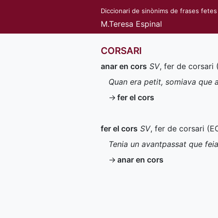
Diccionari de sinònims de frases fetes
M.Teresa Espinal
CORSARI
anar en cors
SV
, fer de corsari 
Quan era petit, somiava que 
→
fer el cors
fer el cors
SV
, fer de corsari (
E
Tenia un avantpassat que feia
→
anar en cors