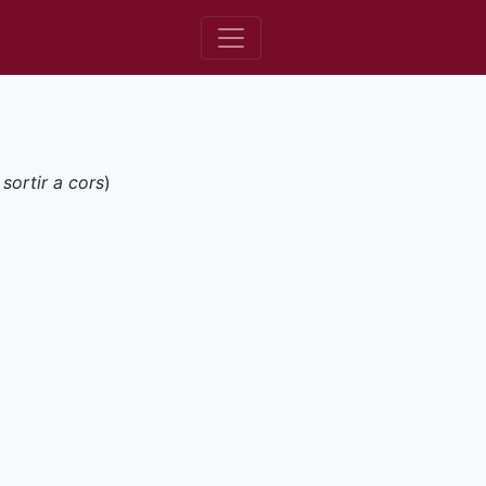
i
sortir a cors
)