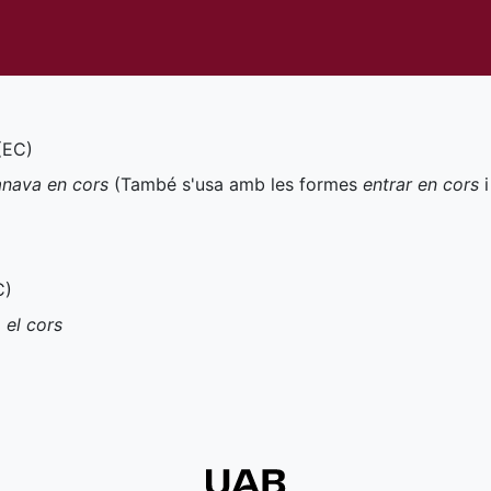
(
EC
)
anava en cors
(També s'usa amb les formes
entrar en cors
C
)
 el cors