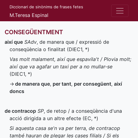
Diccionari de sinònims de frases fetes
M.Teresa Espinal
CONSEGÜENTMENT
així que
SAdv
, de manera que / expressió de
conseqüència o finalitat (
DIEC1
,
*
)
Vas molt malament, així que espavila't / Plovia molt;
així que va agafar un taxi per a no mullar-se
(
DIEC1
,
*
)
→
de manera que
,
per tant
,
per consegüent
,
així
doncs
de contracop
SP
, de retop / a conseqüència d'una
acció dirigida a un altre efecte (
EC
,
*
)
Si aquesta casa se'n va per terra, de contracop
també hauran de plegar les cases filials / Si els