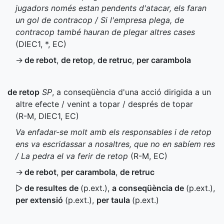
jugadors només estan pendents d'atacar, els faran
un gol de contracop / Si l'empresa plega, de
contracop també hauran de plegar altres cases
(
DIEC1
,
*
,
EC
)
→
de rebot
,
de retop
,
de retruc
,
per carambola
de retop
SP
, a conseqüència d'una acció dirigida a un
altre efecte / venint a topar / després de topar
(
R-M
,
DIEC1
,
EC
)
Va enfadar-se molt amb els responsables i de retop
ens va escridassar a nosaltres, que no en sabíem res
/ La pedra el va ferir de retop
(
R-M
,
EC
)
→
de rebot
,
per carambola
,
de retruc
▷
de resultes de
(
p.ext.
)
,
a conseqüència de
(
p.ext.
)
,
per extensió
(
p.ext.
)
,
per taula
(
p.ext.
)