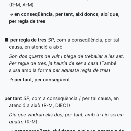
(
R-M
,
A-M
)
→
en conseqüència
,
per tant
,
així doncs
,
així que
,
per regla de tres
■
per regla de tres
SP
, com a conseqüència, per tal
causa, en atenció a això
Són dos quarts de vuit i plega de treballar a les set.
Per regla de tres, ja hauria de ser a casa
(També
s'usa amb la forma
per aquesta regla de tres
)
→
per tant
,
per consegüent
per tant
SP
, com a conseqüència / per tal causa, en
atenció a això (
R-M
,
DIEC1
)
Diu que vindran ells dos; per tant, amb tu i jo serem
quatre
(
R-M
)