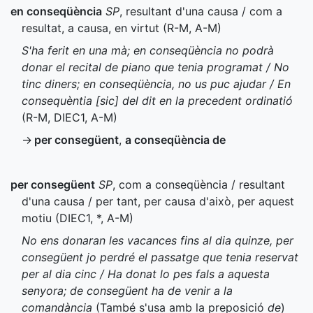
en conseqüència
SP
, resultant d'una causa / com a
resultat, a causa, en virtut (
R-M
,
A-M
)
S'ha ferit en una mà; en conseqüència no podrà
donar el recital de piano que tenia programat / No
tinc diners; en conseqüència, no us puc ajudar / En
consequèntia [sic] del dit en la precedent ordinatió
(
R-M
,
DIEC1
,
A-M
)
→
per consegüent
,
a conseqüència de
per consegüent
SP
, com a conseqüència / resultant
d'una causa / per tant, per causa d'això, per aquest
motiu (
DIEC1
,
*
,
A-M
)
No ens donaran les vacances fins al dia quinze, per
consegüent jo perdré el passatge que tenia reservat
per al dia cinc / Ha donat lo pes fals a aquesta
senyora; de consegüent ha de venir a la
comandància
(També s'usa amb la preposició
de
)