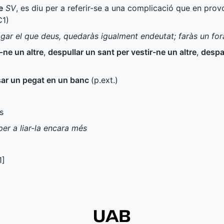
e
SV
, es diu per a referir-se a una complicació que en prov
C1
)
ar el que deus, quedaràs igualment endeutat; faràs un fora
-ne un altre
,
despullar un sant per vestir-ne un altre
,
despar
ar un pegat en un banc
(
p.ext.
)
s
er a liar-la encara més
1
]