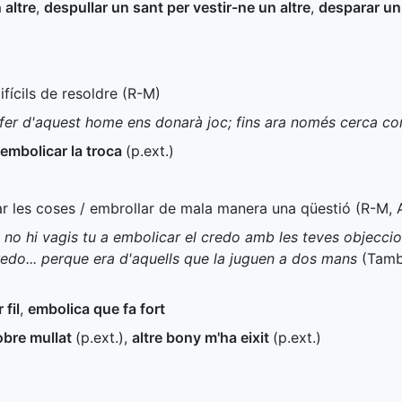
 altre
,
despullar un sant per vestir-ne un altre
,
desparar un 
ifícils de resoldre (
R-M
)
er d'aquest home ens donarà joc; fins ara només cerca co
embolicar la troca
(
p.ext.
)
ar les coses / embrollar de mala manera una qüestió (
R-M
,
 no hi vagis tu a embolicar el credo amb les teves objeccio
redo... perque era d'aquells que la juguen a dos mans
(Tamb
 fil
,
embolica que fa fort
obre mullat
(
p.ext.
)
,
altre bony m'ha eixit
(
p.ext.
)