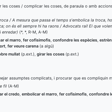
r les coses / complicar les coses, de paraula o amb accio
troca / A mesura que passa el temps s'embolica la troca, ho
a; on és ell sempre hi ha raons / Advocats rai! El que vole
i
enredar)
(
*
,
*
,
R-M
,
A-M
)
ar el marro
,
fer cofisimofis
,
confondre les espècies
,
estrèn
ort
,
fer veure carena
(a algú)
obre mullat
(
p.ext.
)
,
girar les coses
(
p.ext.
)
ejar assumptes complicats, i procurar que es compliquin m
 fil
(
A-M
)
ar el credo
,
embolicar el marro
,
fer cofisimofis
,
confondre l