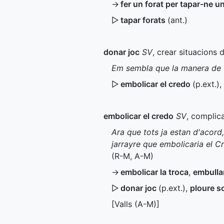
→
fer un forat per tapar-ne un
▷
tapar forats
(
ant.
)
donar joc
SV
, crear situacions d
Em sembla que la manera de f
▷
embolicar el credo
(
p.ext.
)
,
embolicar el credo
SV
, complic
Ara que tots ja estan d'acord,
jarrayre que embolicaria el C
(
R-M
,
A-M
)
→
embolicar la troca
,
embullar
▷
donar joc
(
p.ext.
)
,
ploure s
[Valls (
A-M
)]