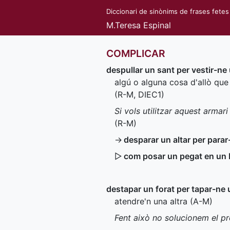
Diccionari de sinònims de frases fetes
M.Teresa Espinal
COMPLICAR
despullar un sant per vestir-ne 
algú o alguna cosa d'allò que
(
R-M
,
DIEC1
)
Si vols utilitzar aquest armari
(
R-M
)
→
desparar un altar per parar
▷
com posar un pegat en un
destapar un forat per tapar-ne 
atendre'n una altra (
A-M
)
Fent això no solucionem el p