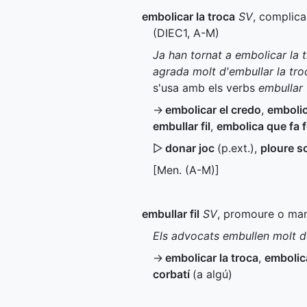
embolicar la troca
SV
, complica
(
DIEC1
,
A-M
)
Ja han tornat a embolicar la 
agrada molt d'embullar la troc
s'usa amb els verbs
embullar
→
embolicar el credo
,
embolic
embullar fil
,
embolica que fa f
▷
donar joc
(
p.ext.
)
,
ploure s
[
Men.
(
A-M
)]
embullar fil
SV
, promoure o man
Els advocats embullen molt de
→
embolicar la troca
,
embolic
corbatí
(a algú)