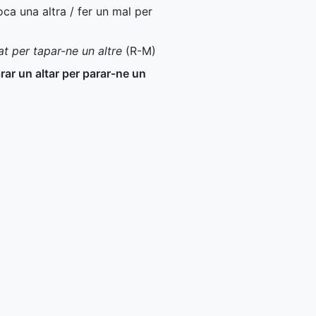
oca una altra / fer un mal per
t per tapar-ne un altre
(
R-M
)
ar un altar per parar-ne un