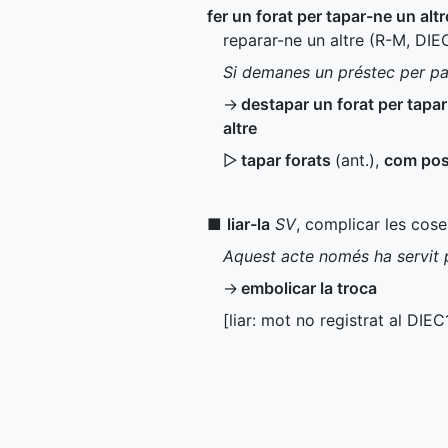
fer un forat per tapar-ne un altr
reparar-ne un altre (
R-M
,
DIE
Si demanes un préstec per pag
→
destapar un forat per tapar
altre
▷
tapar forats
(
ant.
)
,
com pos
■
liar-la
SV
, complicar les cose
Aquest acte només ha servit p
→
embolicar la troca
[liar: mot no registrat al
DIEC