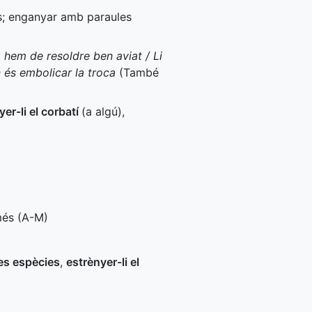
ns; enganyar amb paraules
 hem de resoldre ben aviat / Li
n és embolicar la troca
(També
yer-li el corbatí
(a algú)
,
és (
A-M
)
es espècies
,
estrènyer-li el