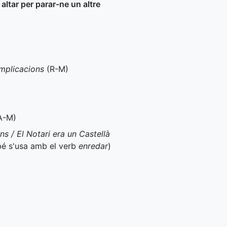
altar per parar-ne un altre
mplicacions
(
R-M
)
A-M
)
ns / El Notari era un Castellà
é s'usa amb el verb
enredar
)