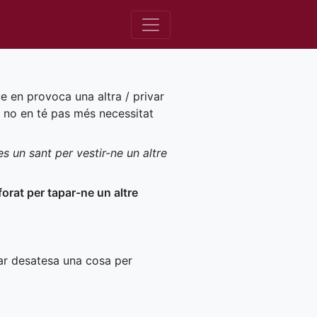
ue en provoca una altra / privar
e no en té pas més necessitat
les un sant per vestir-ne un altre
forat per tapar-ne un altre
xar desatesa una cosa per