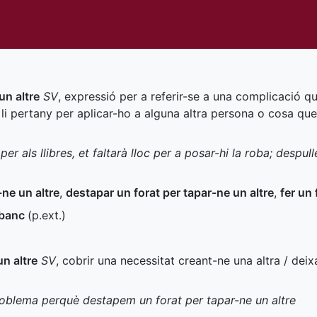
un altre
SV
, expressió per a referir-se a una complicació q
 li pertany per aplicar-ho a alguna altra persona o cosa qu
 per als llibres, et faltarà lloc per a posar-hi la roba; despul
-ne un altre
,
destapar un forat per tapar-ne un altre
,
fer un 
 banc
(
p.ext.
)
un altre
SV
, cobrir una necessitat creant-ne una altra / dei
roblema perquè destapem un forat per tapar-ne un altre