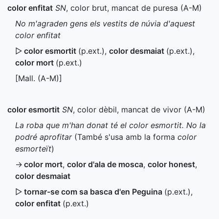
color enfitat
SN
, color brut, mancat de puresa (
A-M
)
No m'agraden gens els vestits de núvia d'aquest
color enfitat
▷
color esmortit
(
p.ext.
)
,
color desmaiat
(
p.ext.
)
,
color mort
(
p.ext.
)
[
Mall.
(
A-M
)]
color esmortit
SN
, color dèbil, mancat de vivor (
A-M
)
La roba que m'han donat té el color esmortit. No la
podré aprofitar
(També s'usa amb la forma
color
esmorteït
)
→
color mort
,
color d'ala de mosca
,
color honest
,
color desmaiat
▷
tornar-se com sa basca d'en Peguina
(
p.ext.
)
,
color enfitat
(
p.ext.
)