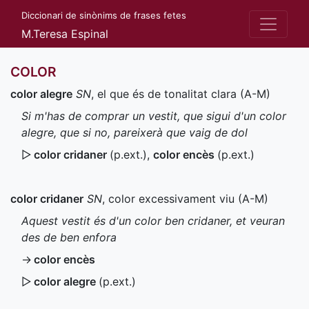
Diccionari de sinònims de frases fetes
M.Teresa Espinal
COLOR
color alegre
SN
, el que és de tonalitat clara (
A-M
)
Si m'has de comprar un vestit, que sigui d'un color
alegre, que si no, pareixerà que vaig de dol
▷
color cridaner
(
p.ext.
)
,
color encès
(
p.ext.
)
color cridaner
SN
, color excessivament viu (
A-M
)
Aquest vestit és d'un color ben cridaner, et veuran
des de ben enfora
→
color encès
▷
color alegre
(
p.ext.
)