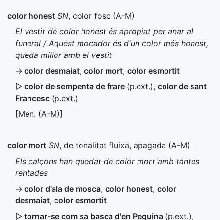
color honest
SN
, color fosc (
A-M
)
El vestit de color honest és apropiat per anar al
funeral / Aquest mocador és d'un color més honest,
queda millor amb el vestit
→
color desmaiat
,
color mort
,
color esmortit
▷
color de sempenta de frare
(
p.ext.
)
,
color de sant
Francesc
(
p.ext.
)
[
Men.
(
A-M
)]
color mort
SN
, de tonalitat fluixa, apagada (
A-M
)
Els calçons han quedat de color mort amb tantes
rentades
→
color d'ala de mosca
,
color honest
,
color
desmaiat
,
color esmortit
▷
tornar-se com sa basca d'en Peguina
(
p.ext.
)
,