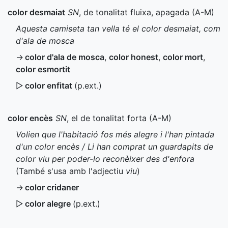
color desmaiat
SN
, de tonalitat fluixa, apagada (
A-M
)
Aquesta camiseta tan vella té el color desmaiat, com
d'ala de mosca
→
color d'ala de mosca
,
color honest
,
color mort
,
color esmortit
▷
color enfitat
(
p.ext.
)
color encès
SN
, el de tonalitat forta (
A-M
)
Volien que l'habitació fos més alegre i l'han pintada
d'un color encès / Li han comprat un guardapits de
color viu per poder-lo reconèixer des d'enfora
(També s'usa amb l'adjectiu
viu
)
→
color cridaner
▷
color alegre
(
p.ext.
)