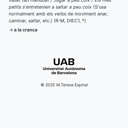
vailet tan menudet / Jugar a peu coix / Els més
petits s'entretenien a saltar a peu coix
(S'usa
normalment amb els verbs de moviment
anar,
caminar, saltar,
etc.) (
R-M
,
DIEC1
,
*
)
→
a la cranca
© 2025 M.Teresa Espinal