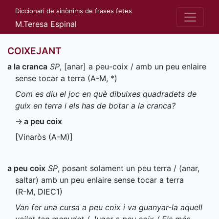
Diccionari de sinònims de frases fetes
M.Teresa Espinal
COIXEJANT
a la cranca
SP
, [anar] a peu-coix / amb un peu enlaire
sense tocar a terra (
A-M
,
*
)
Com es diu el joc en què dibuixes quadradets de
guix en terra i els has de botar a la cranca?
→
a peu coix
[Vinaròs (
A-M
)]
a peu coix
SP
, posant solament un peu terra / (anar,
saltar) amb un peu enlaire sense tocar a terra
(
R-M
,
DIEC1
)
Van fer una cursa a peu coix i va guanyar-la aquell