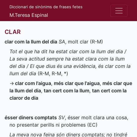
Diccionari de sinònims de frases fetes
M.Teresa Espinal
CLAR
clar com la llum del dia
SA
, molt clar (
R-M
)
Tot el que ha dit ha estat clar com la llum del dia /
La seva actitud sempre ha estat clara com la llum
del dia / El que dius és una evidència, és clar com la
llum del dia
(
R-M
,
R-M
,
*
)
→
clar com l'aigua
,
més clar que l'aigua
,
més clar que
la llum del dia
,
tan cert com la llum
,
tan cert com la
claror de dia
ésser diners comptats
SV
, ésser molt clara una cosa,
no presentar perills ni problemes (
EC
)
La meva nova feina són diners comptats; no tindré