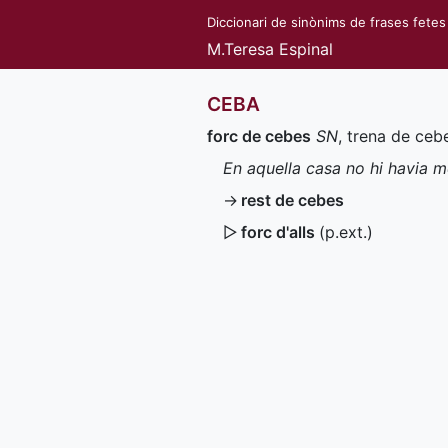
Diccionari de sinònims de frases fetes
M.Teresa Espinal
CEBA
forc de cebes
SN
, trena de ce
En aquella casa no hi havia 
→
rest de cebes
▷
forc d'alls
(
p.ext.
)