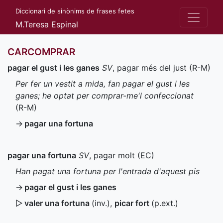
Diccionari de sinònims de frases fetes
M.Teresa Espinal
CARCOMPRAR
pagar el gust i les ganes
SV
, pagar més del just (
R-M
)
Per fer un vestit a mida, fan pagar el gust i les
ganes; he optat per comprar-me'l confeccionat
(
R-M
)
→
pagar una fortuna
pagar una fortuna
SV
, pagar molt (
EC
)
Han pagat una fortuna per l'entrada d'aquest pis
→
pagar el gust i les ganes
▷
valer una fortuna
(
inv.
)
,
picar fort
(
p.ext.
)