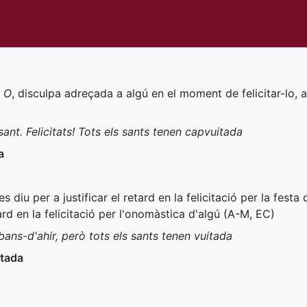
O
, disculpa adreçada a algú en el moment de felicitar-lo,
ant. Felicitats! Tots els sants tenen capvuitada
a
 es diu per a justificar el retard en la felicitació per la fes
ard en la felicitació per l'onomàstica d'algú (
A-M
,
EC
)
bans-d'ahir, però tots els sants tenen vuitada
itada