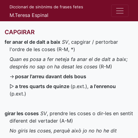
Diccionari de sinònims de frases fetes
M.Teresa Espinal
CAPGIRAR
fer anar el de dalt a baix
SV
, capgirar / pertorbar
l'ordre de les coses (
R-M
,
*
)
Quan es posa a fer neteja fa anar el de dalt a baix;
després no sap on ha desat les coses
(
R-M
)
→
posar l'arreu davant dels bous
▷
a tres quarts de quinze
(
p.ext.
)
,
a l'enrenou
(
p.ext.
)
girar les coses
SV
, prendre les coses o dir-les en sentit
diferent del vertader (
A-M
)
No giris les coses, perquè això jo no ho he dit