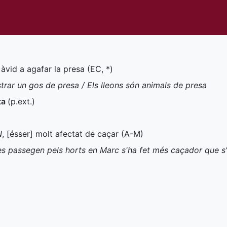
 àvid a agafar la presa (
EC
,
*
)
trar un gos de presa / Els lleons són animals de presa
ta
(
p.ext.
)
N
, [ésser] molt afectat de caçar (
A-M
)
es passegen pels horts en Marc s'ha fet més caçador que s