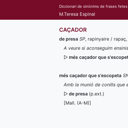
Diccionari de sinònims de frases fetes
M.Teresa Espinal
CAÇADOR
de presa
SP
, rapinyaire / rapaç,
A veure si aconseguim ensinis
▷
més caçador que s'escope
més caçador que s'escopeta
S
Amb la munió de conills que 
▷
de presa
(
p.ext.
)
[
Mall.
(
A-M
)]