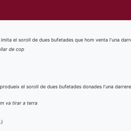
mita el soroll de dues bufetades que hom venta l'una darrer
allar de cop
rodueix el soroll de dues bufetades donades l'una darrere 
m va tirar a terra
.
)