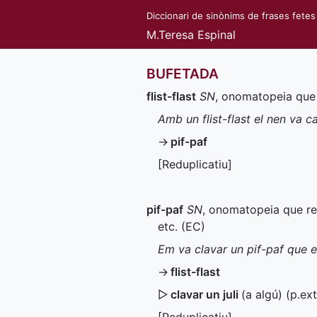
Diccionari de sinònims de frases fetes
M.Teresa Espinal
BUFETADA
flist-flast
SN
, onomatopeia que i
Amb un flist-flast el nen va c
→
pif-paf
[Reduplicatiu]
pif-paf
SN
, onomatopeia que rep
etc. (
EC
)
Em va clavar un pif-paf que e
→
flist-flast
▷
clavar un juli
(a algú) (
p.ext