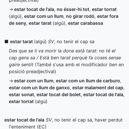
preadjectival)
→
estar tocat de l'ala
,
no ésser-hi tot
,
estar torrat
(algú)
,
estar com un llum
,
no girar rodó
,
estar fora
de seny
,
estar tarat
(algú)
,
estar carabassa
■
estar tarat
(algú)
SV
, no tenir el cap sa
Des que se li va morir la dona està tarat: no té el
cap gens sa / Està ben tarat perquè fa coses sense
gaire sentit
(També s'usa amb el modificador
ben
en
posició preadjectival)
→
estar com un llum
,
estar com un llum de carburo
,
estar com un llum de ganxo
,
estar malament del cap
,
estar sonat
,
estar tocat del bolet
,
estar tocat de l'ala
,
estar torrat
(algú)
estar tocat de l'ala
SV
, no tenir el cap sa, haver perdut
l'enteniment (
EC
)