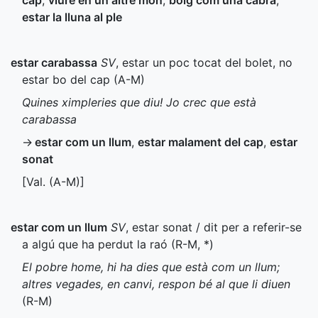
cap
,
viure en un altre món
,
boig com una cabra
,
estar la lluna al ple
estar carabassa
SV
, estar un poc tocat del bolet, no
estar bo del cap (
A-M
)
Quines ximpleries que diu! Jo crec que està
carabassa
→
estar com un llum
,
estar malament del cap
,
estar
sonat
[
Val.
(
A-M
)]
estar com un llum
SV
, estar sonat / dit per a referir-se
a algú que ha perdut la raó (
R-M
,
*
)
El pobre home, hi ha dies que està com un llum;
altres vegades, en canvi, respon bé al que li diuen
(
R-M
)