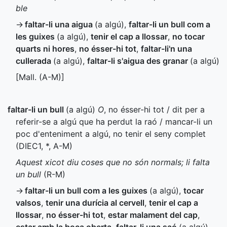
ble
→
faltar-li una aigua
(a algú)
,
faltar-li un bull com a
les guixes
(a algú)
,
tenir el cap a llossar
,
no tocar
quarts ni hores
,
no ésser-hi tot
,
faltar-li'n una
cullerada
(a algú)
,
faltar-li s'aigua des granar
(a algú)
[
Mall.
(
A-M
)]
faltar-li un bull
(a algú)
O
, no ésser-hi tot / dit per a
referir-se a algú que ha perdut la raó / mancar-li un
poc d'enteniment a algú, no tenir el seny complet
(
DIEC1
,
*
,
A-M
)
Aquest xicot diu coses que no són normals; li falta
un bull
(
R-M
)
→
faltar-li un bull com a les guixes
(a algú)
,
tocar
valsos
,
tenir una durícia al cervell
,
tenir el cap a
llossar
,
no ésser-hi tot
,
estar malament del cap
,