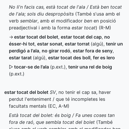
No li'n facis cas, està tocat de l'ala / Està ben tocat
de l'ala; sols diu despropòsits
(També s'usa amb el
verb
semblar
, amb el modificador
ben
en posició
preadjectival i amb la forma
estar tocat
) (
R-M
)
→
estar tocat del bolet
,
estar tocat del cap
,
no
ésser-hi tot
,
estar sonat
,
estar torrat
(algú)
,
tenir un
perdigó a l'ala
,
no girar rodó
,
estar fora de seny
,
estar tarat
(algú)
,
estar tocat des boll
,
fer es lero
▷
tocar-se de l'ala
(
p.ext.
)
,
tenir una rel de boig
(
p.ext.
)
estar tocat del bolet
SV
, no tenir el cap sa, haver
perdut l'enteniment / que té incompletes les
facultats mentals (
EC
,
A-M
)
Està tocat del bolet: és boig / Fa unes coses tan
fora de raó, que sembla tocat del bolet
(També