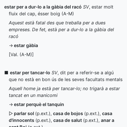
estar per a dur-lo a la gàbia del racó
SV
, estar molt
fluix del cap, ésser boig (
A-M
)
Aquest està fatal des que treballa per a dues
empreses. De fet, està per a dur-lo a la gàbia del
racó
→
estar gàbia
[
Val.
(
A-M
)]
■
estar per tancar-lo
SV
, dit per a referir-se a algú
que no està en bon ús de les seves facultats mentals
Aquell home ja està per tancar-lo; no trigarà a estar
tancat en un manicomi
→
estar perquè el tanquin
▷
parlar sol
(
p.ext.
)
,
casa de bojos
(
p.ext.
)
,
casa
d'innocents
(
p.ext.
)
,
casa de salut
(
p.ext.
)
,
anar a