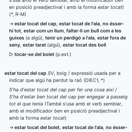
s'usa amb el verb
semblar,
amb el modificador
ben
en posició preadjectival i amb la forma
estar tocat
)
(
*
,
R-M
)
→
estar tocat del cap
,
estar tocat de l'ala
,
no ésser-
hi tot
,
estar com un llum
,
faltar-li un bull com a les
guixes
(a algú)
,
tenir un perdigó a l'ala
,
estar fora de
seny
,
estar tarat
(algú)
,
estar tocat des boll
▷
tocar-se del bolet
(
p.ext.
)
estar tocat del cap
SV
, boig / expressió usada per a
indicar que algú ha perdut la raó (
DIEC1
,
*
)
S'ha d'estar tocat del cap per fer una cosa així /
S'ha d'estar ben tocat del cap per engegar a passeig
tot el que tenia
(També s'usa amb el verb
semblar
,
amb el modificador
ben
en posició preadjectival i
amb la forma
estar tocat
)
→
estar tocat del bolet
,
estar tocat de l'ala
,
no ésser-