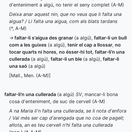
d'enteniment a algú, no tenir el seny complet (
A-M
)
Deixa anar aquest nin, que no veus que li falta una
aigua? / Li falta una aigua, com als blats tardans
(
*
,
A-M
)
→
faltar-li s'aigua des granar
(a algú)
,
faltar-li un bull
com a les guixes
(a algú)
,
tenir el cap a llossar
,
no
tocar quarts ni hores
,
no ésser-hi tot
,
faltar-li'n una
cullerada
(a algú)
,
faltar-li un ble
(a algú)
,
faltar-li
una saó
(a algú)
[
Mall.
,
Men.
(
A-M
)]
faltar-li'n una cullerada
(a algú)
SV
, mancar-li bona
cosa d'enteniment, de suc de cervell (
A-M
)
A na Maria li'n falta una cullerada, se li nota d'enfora
/ Val més ser cap d'arengada que no coa de pagell;
al·lota, an es teu cervell n'hi falta una cullerada