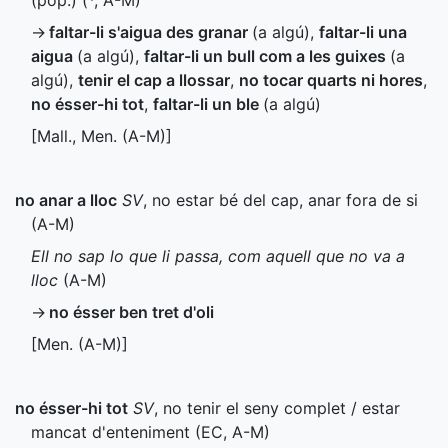
(
pop.
) (
*
,
A-M
)
→
faltar-li s'aigua des granar
(a algú)
,
faltar-li una
aigua
(a algú)
,
faltar-li un bull com a les guixes
(a
algú)
,
tenir el cap a llossar
,
no tocar quarts ni hores
,
no ésser-hi tot
,
faltar-li un ble
(a algú)
[
Mall.
,
Men.
(
A-M
)]
no anar a lloc
SV
, no estar bé del cap, anar fora de si
(
A-M
)
Ell no sap lo que li passa, com aquell que no va a
lloc
(
A-M
)
→
no ésser ben tret d'oli
[
Men.
(
A-M
)]
no ésser-hi tot
SV
, no tenir el seny complet / estar
mancat d'enteniment (
EC
,
A-M
)