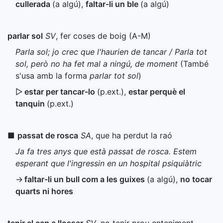
cullerada
(a algú)
,
faltar-li un ble
(a algú)
parlar sol
SV
, fer coses de boig (
A-M
)
Parla sol; jo crec que l'haurien de tancar / Parla tot
sol, però no ha fet mal a ningú, de moment
(També
s'usa amb la forma
parlar tot sol
)
▷
estar per tancar-lo
(
p.ext.
)
,
estar perquè el
tanquin
(
p.ext.
)
■
passat de rosca
SA
, que ha perdut la raó
Ja fa tres anys que està passat de rosca. Estem
esperant que l'ingressin en un hospital psiquiàtric
→
faltar-li un bull com a les guixes
(a algú)
,
no tocar
quarts ni hores