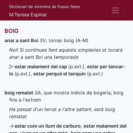
Diccionari de sinònims de frases fetes
M.Teresa Espinal
BOIG
anar a sant Boi
SV
, tornar boig (
A-M
)
Noi! Si continues fent aquests ximpleries et tocarà
anar a sant Boi una temporada
▷
estar malament del cap
(
p.ext.
)
,
estar per tancar-
lo
(
p.ext.
)
,
estar perquè el tanquin
(
p.ext.
)
boig rematat
SA
, que mostra indicis de bogeria; boig
fins a l'extrem
Ha passat d'un terrat a l'altre saltant, està boig
rematat
→
estar com un llum de carburo
,
estar malament del