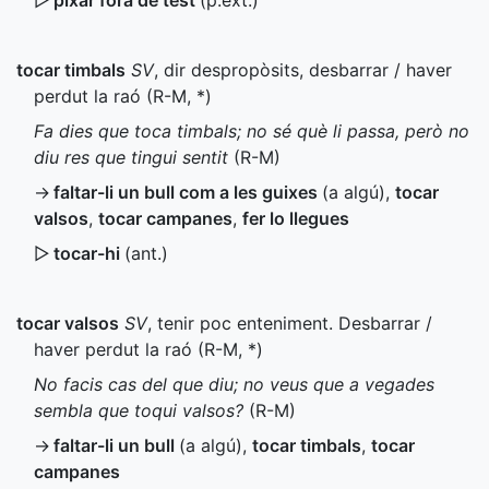
▷
pixar fora de test
(
p.ext.
)
tocar timbals
SV
, dir despropòsits, desbarrar / haver
perdut la raó (
R-M
,
*
)
Fa dies que toca timbals; no sé què li passa, però no
diu res que tingui sentit
(
R-M
)
→
faltar-li un bull com a les guixes
(a algú)
,
tocar
valsos
,
tocar campanes
,
fer lo llegues
▷
tocar-hi
(
ant.
)
tocar valsos
SV
, tenir poc enteniment. Desbarrar /
haver perdut la raó (
R-M
,
*
)
No facis cas del que diu; no veus que a vegades
sembla que toqui valsos?
(
R-M
)
→
faltar-li un bull
(a algú)
,
tocar timbals
,
tocar
campanes