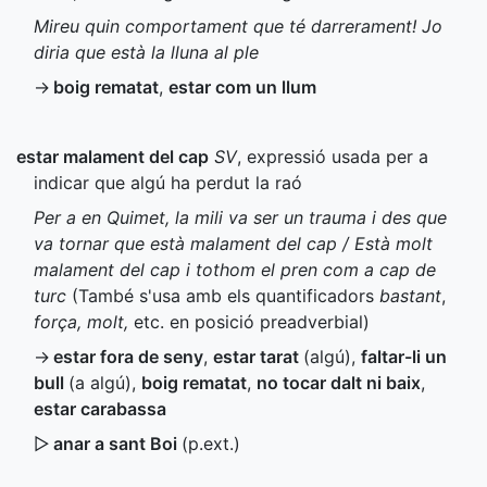
Mireu quin comportament que té darrerament! Jo
diria que està la lluna al ple
→
boig rematat
,
estar com un llum
estar malament del cap
SV
, expressió usada per a
indicar que algú ha perdut la raó
Per a en Quimet, la mili va ser un trauma i des que
va tornar que està malament del cap / Està molt
malament del cap i tothom el pren com a cap de
turc
(També s'usa amb els quantificadors
bastant
,
força, molt,
etc. en posició preadverbial)
→
estar fora de seny
,
estar tarat
(algú)
,
faltar-li un
bull
(a algú)
,
boig rematat
,
no tocar dalt ni baix
,
estar carabassa
▷
anar a sant Boi
(
p.ext.
)