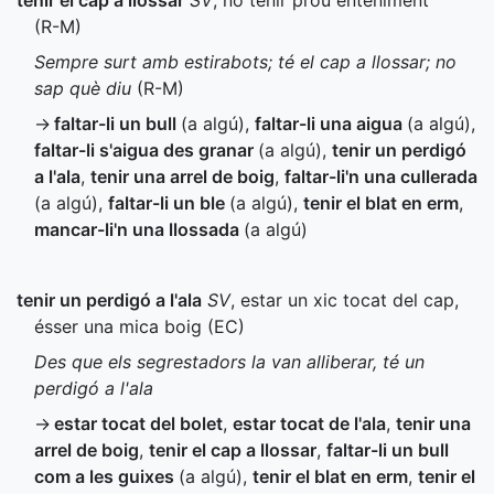
tenir el cap a llossar
SV
, no tenir prou enteniment
(
R-M
)
Sempre surt amb estirabots; té el cap a llossar; no
sap què diu
(
R-M
)
→
faltar-li un bull
(a algú)
,
faltar-li una aigua
(a algú)
,
faltar-li s'aigua des granar
(a algú)
,
tenir un perdigó
a l'ala
,
tenir una arrel de boig
,
faltar-li'n una cullerada
(a algú)
,
faltar-li un ble
(a algú)
,
tenir el blat en erm
,
mancar-li'n una llossada
(a algú)
tenir un perdigó a l'ala
SV
, estar un xic tocat del cap,
ésser una mica boig (
EC
)
Des que els segrestadors la van alliberar, té un
perdigó a l'ala
→
estar tocat del bolet
,
estar tocat de l'ala
,
tenir una
arrel de boig
,
tenir el cap a llossar
,
faltar-li un bull
com a les guixes
(a algú)
,
tenir el blat en erm
,
tenir el