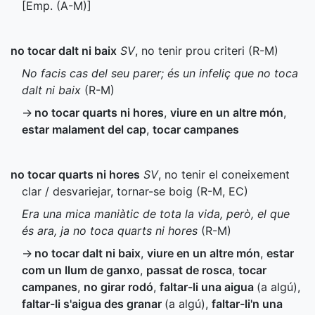
[
Emp.
(
A-M
)]
no tocar dalt ni baix
SV
, no tenir prou criteri (
R-M
)
No facis cas del seu parer; és un infeliç que no toca
dalt ni baix
(
R-M
)
→
no tocar quarts ni hores
,
viure en un altre món
,
estar malament del cap
,
tocar campanes
no tocar quarts ni hores
SV
, no tenir el coneixement
clar / desvariejar, tornar-se boig (
R-M
,
EC
)
Era una mica maniàtic de tota la vida, però, el que
és ara, ja no toca quarts ni hores
(
R-M
)
→
no tocar dalt ni baix
,
viure en un altre món
,
estar
com un llum de ganxo
,
passat de rosca
,
tocar
campanes
,
no girar rodó
,
faltar-li una aigua
(a algú)
,
faltar-li s'aigua des granar
(a algú)
,
faltar-li'n una