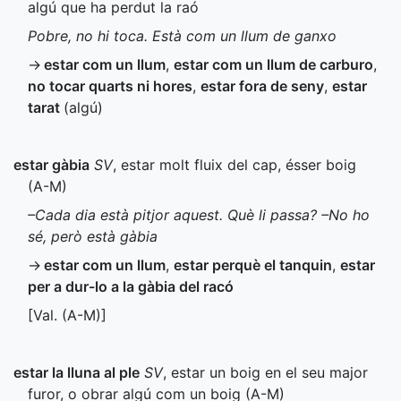
algú que ha perdut la raó
Pobre, no hi toca. Està com un llum de ganxo
→
estar com un llum
,
estar com un llum de carburo
,
no tocar quarts ni hores
,
estar fora de seny
,
estar
tarat
(algú)
estar gàbia
SV
, estar molt fluix del cap, ésser boig
(
A-M
)
–Cada dia està pitjor aquest. Què li passa? –No ho
sé, però està gàbia
→
estar com un llum
,
estar perquè el tanquin
,
estar
per a dur-lo a la gàbia del racó
[
Val.
(
A-M
)]
estar la lluna al ple
SV
, estar un boig en el seu major
furor, o obrar algú com un boig (
A-M
)