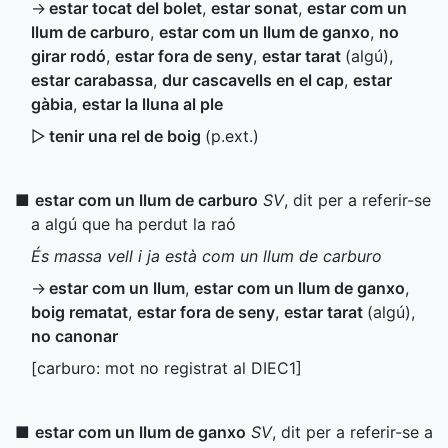
→
estar tocat del bolet
,
estar sonat
,
estar com un
llum de carburo
,
estar com un llum de ganxo
,
no
girar rodó
,
estar fora de seny
,
estar tarat
(algú)
,
estar carabassa
,
dur cascavells en el cap
,
estar
gàbia
,
estar la lluna al ple
▷
tenir una rel de boig
(
p.ext.
)
■
estar com un llum de carburo
SV
, dit per a referir-se
a algú que ha perdut la raó
És massa vell i ja està com un llum de carburo
→
estar com un llum
,
estar com un llum de ganxo
,
boig rematat
,
estar fora de seny
,
estar tarat
(algú)
,
no canonar
[carburo: mot no registrat al
DIEC1
]
■
estar com un llum de ganxo
SV
, dit per a referir-se a