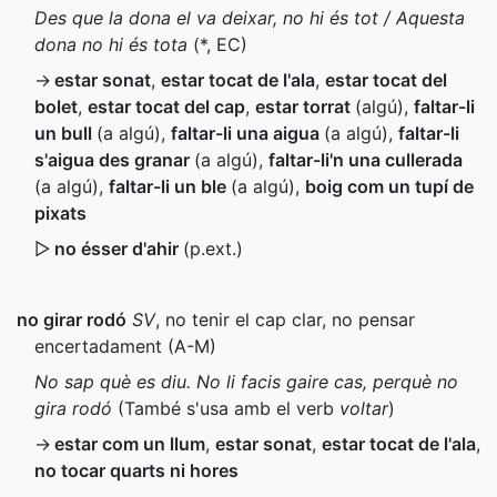
Des que la dona el va deixar, no hi és tot / Aquesta
dona no hi és tota
(
*
,
EC
)
→
estar sonat
,
estar tocat de l'ala
,
estar tocat del
bolet
,
estar tocat del cap
,
estar torrat
(algú)
,
faltar-li
un bull
(a algú)
,
faltar-li una aigua
(a algú)
,
faltar-li
s'aigua des granar
(a algú)
,
faltar-li'n una cullerada
(a algú)
,
faltar-li un ble
(a algú)
,
boig com un tupí de
pixats
▷
no ésser d'ahir
(
p.ext.
)
no girar rodó
SV
, no tenir el cap clar, no pensar
encertadament (
A-M
)
No sap què es diu. No li facis gaire cas, perquè no
gira rodó
(També s'usa amb el verb
voltar
)
→
estar com un llum
,
estar sonat
,
estar tocat de l'ala
,
no tocar quarts ni hores