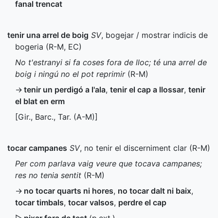
fanal trencat
tenir una arrel de boig
SV
, bogejar / mostrar indicis de
bogeria (
R-M
,
EC
)
No t'estranyi si fa coses fora de lloc; té una arrel de
boig i ningú no el pot reprimir
(
R-M
)
→
tenir un perdigó a l'ala
,
tenir el cap a llossar
,
tenir
el blat en erm
[
Gir.
,
Barc.
, Tar. (
A-M
)]
tocar campanes
SV
, no tenir el discerniment clar (
R-M
)
Per com parlava vaig veure que tocava campanes;
res no tenia sentit
(
R-M
)
→
no tocar quarts ni hores
,
no tocar dalt ni baix
,
tocar timbals
,
tocar valsos
,
perdre el cap