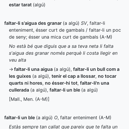
estar tarat
(algú)
faltar-li s'aigua des granar
(a algú)
SV
, faltar-li
enteniment, ésser curt de gambals / faltar-li un poc
de seny; ésser una mica curt de gambals (
A-M
)
No està bé que diguis que a sa teva neta li falta
s'aigua des granar només perquè li costa llegir en
veu alta
→
faltar-li una aigua
(a algú)
,
faltar-li un bull com a
les guixes
(a algú)
,
tenir el cap a llossar
,
no tocar
quarts ni hores
,
no ésser-hi tot
,
faltar-li'n una
cullerada
(a algú)
,
faltar-li un ble
(a algú)
[
Mall.
,
Men.
(
A-M
)]
faltar-li un ble
(a algú)
O
, faltar enteniment (
A-M
)
Estàs sempre tan callat que pareix que te falta un