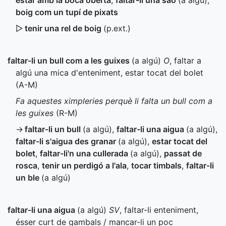
estar amb la boca oberta
,
faltar-li una saó
(a algú)
,
boig com un tupí de pixats
▷
tenir una rel de boig
(
p.ext.
)
faltar-li un bull com a les guixes
(a algú)
O
, faltar a
algú una mica d'enteniment, estar tocat del bolet
(
A-M
)
Fa aquestes ximpleries perquè li falta un bull com a
les guixes
(
R-M
)
→
faltar-li un bull
(a algú)
,
faltar-li una aigua
(a algú)
,
faltar-li s'aigua des granar
(a algú)
,
estar tocat del
bolet
,
faltar-li'n una cullerada
(a algú)
,
passat de
rosca
,
tenir un perdigó a l'ala
,
tocar timbals
,
faltar-li
un ble
(a algú)
faltar-li una aigua
(a algú)
SV
, faltar-li enteniment,
ésser curt de gambals / mancar-li un poc