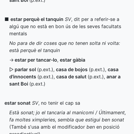
sant Boi
(
p.ext.
)
■
estar perquè el tanquin
SV
, dit per a referir-se a
algú que no està en bon ús de les seves facultats
mentals
No para de dir coses que no tenen solta ni volta:
està perquè el tanquin
→
estar per tancar-lo
,
estar gàbia
▷
parlar sol
(
p.ext.
)
,
casa de bojos
(
p.ext.
)
,
casa
d'innocents
(
p.ext.
)
,
casa de salut
(
p.ext.
)
,
anar a
sant Boi
(
p.ext.
)
estar sonat
SV
, no tenir el cap sa
Està sonat; jo el tancaria al manicomi / Últimament,
fa moltes ximpleries, sembla que estigui ben sonat
(També s'usa amb el modificador
ben
en posició