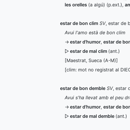
les orelles
(a algú) (
p.ext.
)
,
am
estar de bon clim
SV
, estar de 
Avui l'amo està de bon clim
→
estar d'humor
,
estar de bo
▷
estar de mal clim
(
ant.
)
[Maestrat, Sueca (
A-M
)]
[clim: mot no registrat al
DIE
estar de bon demble
SV
, estar
Avui s'ha llevat amb el peu d
→
estar d'humor
,
estar de bo
▷
estar de mal demble
(
ant.
)