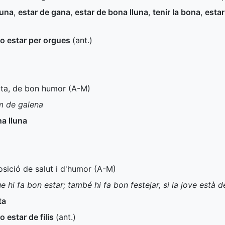
luna
,
estar de gana
,
estar de bona lluna
,
tenir la bona
,
estar
o estar per orgues
(
ant.
)
ita, de bon humor (
A-M
)
am de galena
na lluna
osició de salut i d'humor (
A-M
)
e hi fa bon estar; també hi fa bon festejar, si la jove està 
ta
o estar de filis
(
ant.
)