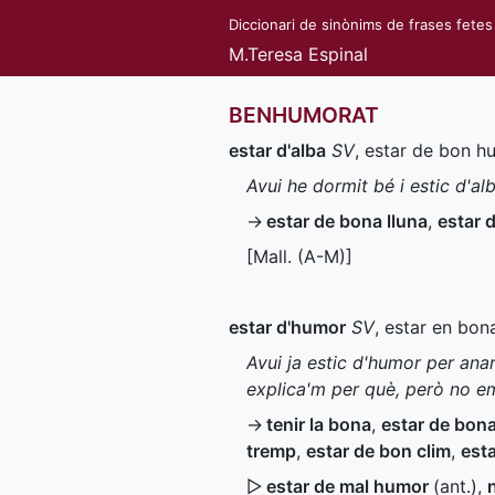
Diccionari de sinònims de frases fetes
M.Teresa Espinal
BENHUMORAT
estar d'alba
SV
, estar de bon h
Avui he dormit bé i estic d'al
→
estar de bona lluna
,
estar d
[
Mall.
(
A-M
)]
estar d'humor
SV
, estar en bon
Avui ja estic d'humor per anar
explica'm per què, però no e
→
tenir la bona
,
estar de bona
tremp
,
estar de bon clim
,
est
▷
estar de mal humor
(
ant.
)
,