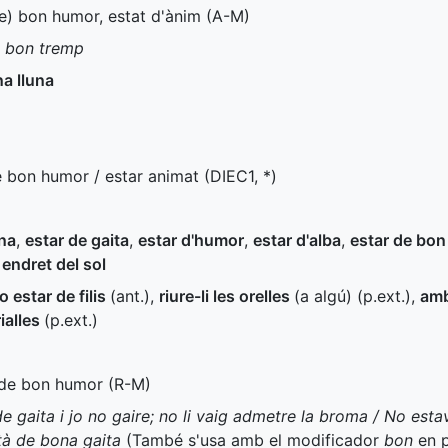
de) bon humor, estat d'ànim (
A-M
)
e bon tremp
na lluna
e bon humor / estar animat (
DIEC1
,
*
)
una
,
estar de gaita
,
estar d'humor
,
estar d'alba
,
estar de bo
 endret del sol
o estar de filis
(
ant.
)
,
riure-li les orelles
(a algú) (
p.ext.
)
,
amb
ialles
(
p.ext.
)
, de bon humor (
R-M
)
e gaita i jo no gaire; no li vaig admetre la broma / No esta
tà de bona gaita
(També s'usa amb el modificador
bon
en p