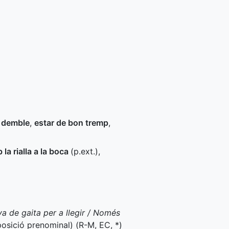
n demble
,
estar de bon tremp
,
 la rialla a la boca
(
p.ext.
)
,
va de gaita per a llegir / Només
osició prenominal) (
R-M
,
EC
,
*
)