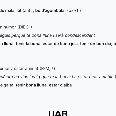
de mala llet
(
ant.
)
,
bo d'agombolar
(
p.ext.
)
on humor (
DIEC1
)
ulguis perquè té bona lluna i serà condescendent
a lluna
,
tenir la bona
,
estar de bona jeia
,
tenir un bon dia
,
t
humor / estar animat (
R-M
,
*
)
què ara en vinc i veig que té la bona; ha estat molt amable
e gaita
,
tenir bona lluna
,
estar d'alba