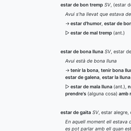
estar de bon tremp
SV
, (estar 
Avui s'ha llevat que estava d
→
estar d'humor
,
estar de bo
▷
estar de mal tremp
(
ant.
)
estar de bona lluna
SV
, estar d
Avui està de bona lluna
→
tenir la bona
,
tenir bona ll
estar de galena
,
estar la lluna
▷
estar de mala lluna
(
ant.
)
,
n
prendre's
(alguna cosa)
amb r
estar de gaita
SV
, estar alegre
En aquell moment ell estava d
es pot parlar amb ell quan es