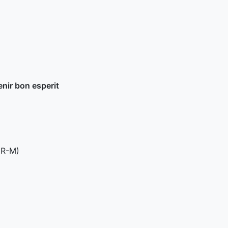
enir bon esperit
(
R-M
)