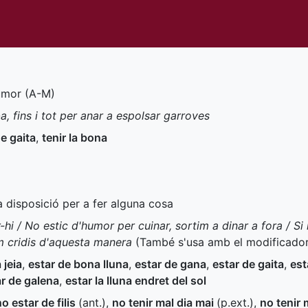
umor (
A-M
)
ba, fins i tot per anar a espolsar garroves
e gaita
,
tenir la bona
a disposició per a fer alguna cosa
-hi / No estic d'humor per cuinar, sortim a dinar a fora / S
m cridis d'aquesta manera
(També s'usa amb el modificado
 jeia
,
estar de bona lluna
,
estar de gana
,
estar de gaita
,
est
ar de galena
,
estar la lluna endret del sol
no estar de filis
(
ant.
)
,
no tenir mal dia mai
(
p.ext.
)
,
no tenir