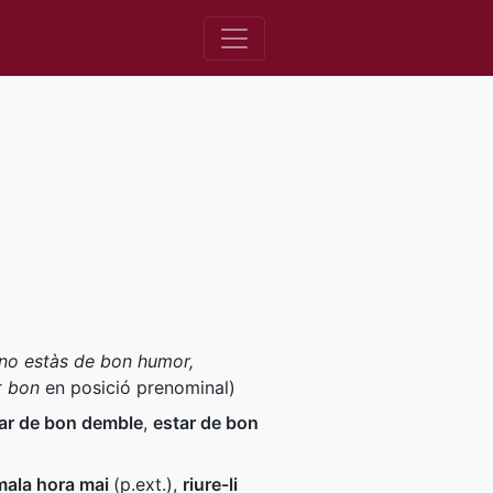
i no estàs de bon humor,
r
bon
en posició prenominal)
ar de bon demble
,
estar de bon
 mala hora mai
(
p.ext.
)
,
riure-li