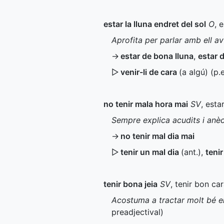
estar la lluna endret del sol
O
, 
Aprofita per parlar amb ell av
→
estar de bona lluna
,
estar 
▷
venir-li de cara
(a algú) (
p.e
no tenir mala hora mai
SV
, est
Sempre explica acudits i anè
→
no tenir mal dia mai
▷
tenir un mal dia
(
ant.
)
,
teni
tenir bona jeia
SV
, tenir bon ca
Acostuma a tractar molt bé els
preadjectival)