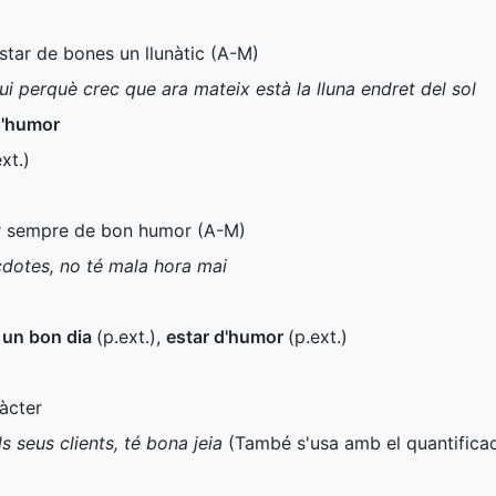
estar de bones un llunàtic (
A-M
)
ui perquè crec que ara mateix està la lluna endret del sol
d'humor
xt.
)
ar sempre de bon humor (
A-M
)
cdotes, no té mala hora mai
r un bon dia
(
p.ext.
)
,
estar d'humor
(
p.ext.
)
ràcter
 seus clients, té bona jeia
(També s'usa amb el quantific