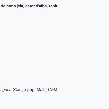
 de bona jeia
,
estar d'alba
,
tenir
de gana
(Cançó pop. Mall.) (
A-M
)