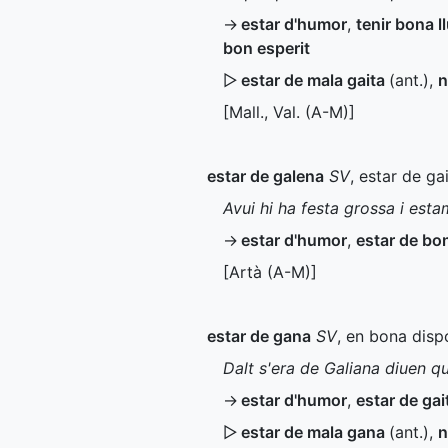
→
estar d'humor
,
tenir bona l
bon esperit
▷
estar de mala gaita
(
ant.
)
,
n
[
Mall.
,
Val.
(
A-M
)]
estar de galena
SV
, estar de ga
Avui hi ha festa grossa i est
→
estar d'humor
,
estar de bo
[Artà (
A-M
)]
estar de gana
SV
, en bona disp
Dalt s'era de Galiana diuen qu
→
estar d'humor
,
estar de gai
▷
estar de mala gana
(
ant.
)
,
n