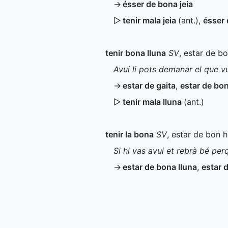
→
ésser de bona jeia
▷
tenir mala jeia
(
ant.
)
,
ésser 
tenir bona lluna
SV
, estar de b
Avui li pots demanar el que v
→
estar de gaita
,
estar de bon
▷
tenir mala lluna
(
ant.
)
tenir la bona
SV
, estar de bon 
Si hi vas avui et rebrà bé per
→
estar de bona lluna
,
estar d