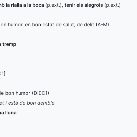
b la rialla a la boca
(
p.ext.
)
,
tenir els alegrois
(
p.ext.
)
bon humor, en bon estat de salut, de delit (
A-M
)
n tremp
C1
]
 de bon humor (
DIEC1
)
ret i està de bon demble
na lluna