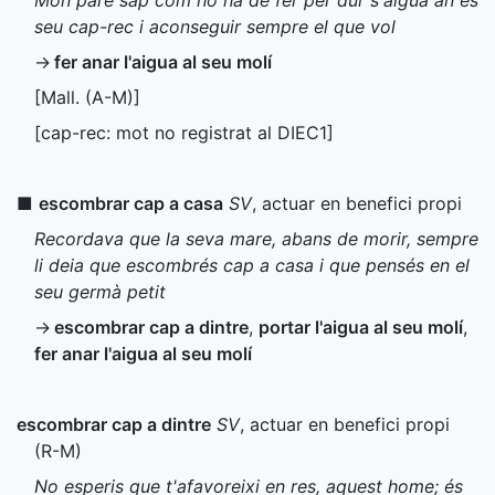
Mon pare sap com ho ha de fer per dur s'aigua an es
seu cap-rec i aconseguir sempre el que vol
→
fer anar l'aigua al seu molí
[
Mall.
(
A-M
)]
[cap-rec: mot no registrat al
DIEC1
]
■
escombrar cap a casa
SV
, actuar en benefici propi
Recordava que la seva mare, abans de morir, sempre
li deia que escombrés cap a casa i que pensés en el
seu germà petit
→
escombrar cap a dintre
,
portar l'aigua al seu molí
,
fer anar l'aigua al seu molí
escombrar cap a dintre
SV
, actuar en benefici propi
(
R-M
)
No esperis que t'afavoreixi en res, aquest home; és