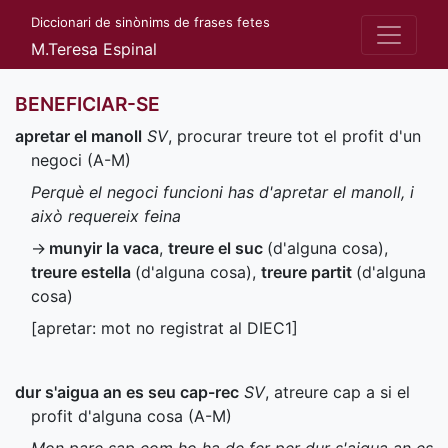
Diccionari de sinònims de frases fetes
M.Teresa Espinal
BENEFICIAR-SE
apretar el manoll
SV
, procurar treure tot el profit d'un
negoci (
A-M
)
Perquè el negoci funcioni has d'apretar el manoll, i
això requereix feina
→
munyir la vaca
,
treure el suc
(d'alguna cosa)
,
treure estella
(d'alguna cosa)
,
treure partit
(d'alguna
cosa)
[apretar: mot no registrat al
DIEC1
]
dur s'aigua an es seu cap-rec
SV
, atreure cap a si el
profit d'alguna cosa (
A-M
)