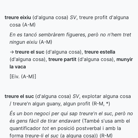
treure eixiu
(d'alguna cosa)
SV
, treure profit d'alguna
cosa (
A-M
)
En es tancó sembràrem figueres, però no n'hem tret
ningun eixiu
(
A-M
)
→
treure el suc
(d'alguna cosa)
,
treure estella
(d'alguna cosa)
,
treure partit
(d'alguna cosa)
,
munyir
la vaca
[
Eiv.
(
A-M
)]
treure el suc
(d'alguna cosa)
SV
, explotar alguna cosa
/ treure'n algun guany, algun profit (
R-M
,
*
)
És un bon negoci per qui sap treure'n el suc, però no
és gens fàcil de tirar endavant
(També s'usa amb el
quantificador
tot
en posició postverbal i amb la
forma
treure-li el suc
(a alguna cosa)) (
R-M
)