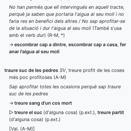
No han permès que ell intervingués en aquell tracte,
perquè ja saben que portaria l'aigua al seu molí i no
faria res en benefici dels altres / No sap aprofitar-se
de la situació i dur l'aigua al seu molí
(També s'usa
amb el verb
dur
) (
R-M
,
*
)
→
escombrar cap a dintre
,
escombrar cap a casa
,
fer
anar l'aigua al seu molí
traure suc de les pedres
SV
, treure profit de les coses
més poc profitoses (
A-M
)
Sap aprofitar totes les ocasions perquè sap traure
suc de les pedres
→
treure sang d'un cos mort
▷
treure el suc
(d'alguna cosa) (
p.ext.
)
,
treure partit
(d'alguna cosa) (
p.ext.
)
[
Val.
(
A-M
)]