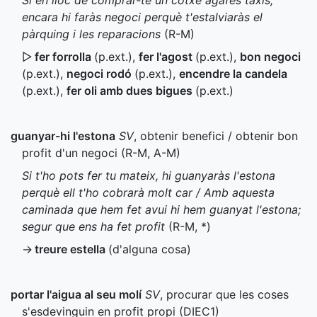
Si en lloc de comprar-te un cotxe agafes taxis,
encara hi faràs negoci perquè t'estalviaràs el
pàrquing i les reparacions
(
R-M
)
▷
fer forrolla
(
p.ext.
)
,
fer l'agost
(
p.ext.
)
,
bon negoci
(
p.ext.
)
,
negoci rodó
(
p.ext.
)
,
encendre la candela
(
p.ext.
)
,
fer oli amb dues bigues
(
p.ext.
)
guanyar-hi l'estona
SV
, obtenir benefici / obtenir bon
profit d'un negoci (
R-M
,
A-M
)
Si t'ho pots fer tu mateix, hi guanyaràs l'estona
perquè ell t'ho cobrarà molt car / Amb aquesta
caminada que hem fet avui hi hem guanyat l'estona;
segur que ens ha fet profit
(
R-M
,
*
)
→
treure estella
(d'alguna cosa)
portar l'aigua al seu molí
SV
, procurar que les coses
s'esdevinguin en profit propi (
DIEC1
)