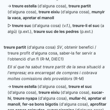
→
treure estella
(d'alguna cosa)
,
treure partit
(d'alguna cosa)
,
treure eixiu
(d'alguna cosa)
,
munyir
la vaca
,
apretar el manoll
▷
treure suc
(d'alguna cosa) (
v.f.
),
treure-li el suc
(a
algú) (
p.ext.
)
,
traure suc de les pedres
(
p.ext.
)
treure partit
(d'alguna cosa)
SV
, obtenir benefici /
treure profit d'alguna cosa, saber-la fer servir a
l'obtenció d'un fi (
R-M
,
DIEC1
)
Ell sí que ha sabut treure partit de la seva situació a
l'empresa; era encarregat de compres i cobrava
moltes comissions dels proveïdors
(
R-M
)
→
treure estella
(d'alguna cosa)
,
treure el suc
(d'alguna cosa)
,
treure eixiu
(d'alguna cosa)
,
sucar-
hi
,
treure nyapa
(d'alguna cosa)
,
mullar-hi
,
apretar el
manoll
,
fer-se bons bigotis
(d'alguna cosa)
,
aprofitar