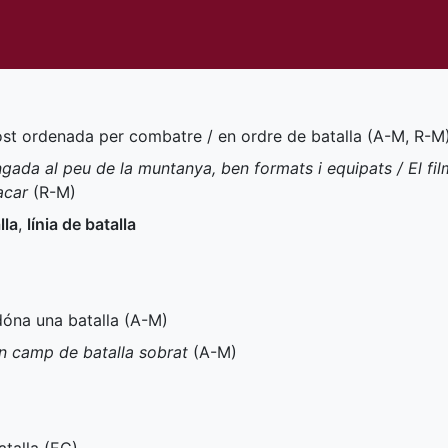
ost ordenada per combatre / en ordre de batalla (
A-M
,
R-M
ngada al peu de la muntanya, ben formats i equipats / El fil
acar
(
R-M
)
lla
,
línia de batalla
dóna una batalla (
A-M
)
n camp de batalla sobrat
(
A-M
)