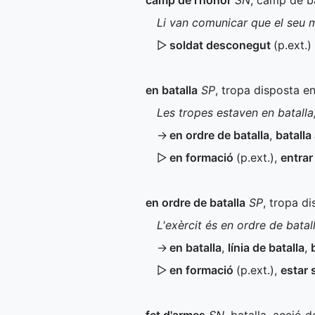
camp de l'honor
SN
, camp de ba
Li van comunicar que el seu m
▷
soldat desconegut
(
p.ext.
)
en batalla
SP
, tropa disposta e
Les tropes estaven en batall
→
en ordre de batalla
,
batalla
▷
en formació
(
p.ext.
)
,
entrar
en ordre de batalla
SP
, tropa d
L'exèrcit és en ordre de batal
→
en batalla
,
línia de batalla
,
▷
en formació
(
p.ext.
)
,
estar 