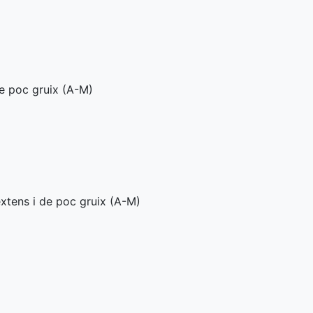
e poc gruix (
A-M
)
xtens i de poc gruix (
A-M
)