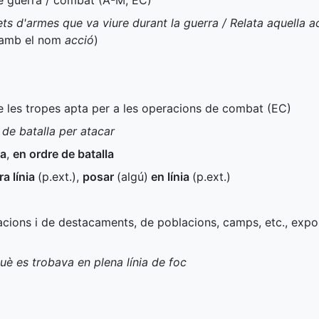
de guerra / combat (
A-M
,
EC
)
ets d'armes que va viure durant la guerra / Relata aquella 
 amb el nom
acció
)
de les tropes apta per a les operacions de combat (
EC
)
a de batalla per atacar
la
,
en ordre de batalla
ra línia
(
p.ext.
)
,
posar
(algú)
en línia
(
p.ext.
)
icacions i de destacaments, de poblacions, camps, etc., exp
uè es trobava en plena línia de foc