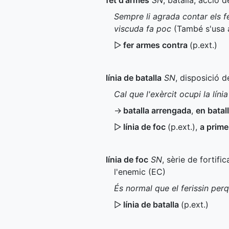
fet d'armes
SN
, batalla, acció 
Sempre li agrada contar els f
viscuda fa poc
(També s'usa
▷
fer armes contra
(
p.ext.
)
línia de batalla
SN
, disposició 
Cal que l'exèrcit ocupi la líni
→
batalla arrengada
,
en batal
▷
línia de foc
(
p.ext.
)
,
a prime
línia de foc
SN
, sèrie de fortif
l'enemic (
EC
)
És normal que el ferissin perq
▷
línia de batalla
(
p.ext.
)