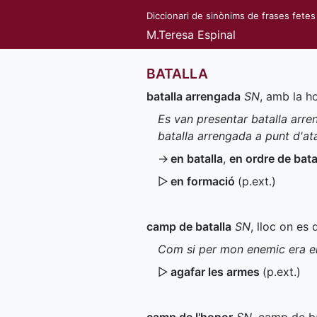
Diccionari de sinònims de frases fetes
M.Teresa Espinal
BATALLA
batalla arrengada
SN
, amb la h
Es van presentar batalla arre
batalla arrengada a punt d'at
→
en batalla
,
en ordre de bata
▷
en formació
(
p.ext.
)
camp de batalla
SN
, lloc on es 
Com si per mon enemic era e
▷
agafar les armes
(
p.ext.
)