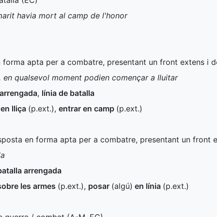
talla (
EC
)
arit havia mort al camp de l'honor
n forma apta per a combatre, presentant un front extens i d
a, en qualsevol moment podien començar a lluitar
 arrengada
,
línia de batalla
 en lliça
(
p.ext.
)
,
entrar en camp
(
p.ext.
)
isposta en forma apta per a combatre, presentant un front e
la
batalla arrengada
sobre les armes
(
p.ext.
)
,
posar
(algú)
en línia
(
p.ext.
)