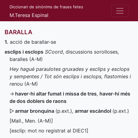
Diccionari de sinònims de frases fetes
M.Teresa Espinal
BARALLA
1.
acció de barallar-se
esclips i esclops
SCoord
, discussions sorolloses,
baralles (
A-M
)
Hey hagué paraulotes gruxades y esclips y esclops
y sempentes / Tot són esclips i esclops, flastomies i
renou
(
A-M
)
→
haver-hi altar fumat i missa de tres
,
haver-hi més
de dos doblers de raons
▷
armar bronquina
(
p.ext.
)
,
armar escàndol
(
p.ext.
)
[
Mall.
,
Men.
(
A-M
)]
[esclip: mot no registrat al
DIEC1
]