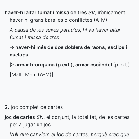
haver-hi altar fumat i missa de tres
SV
, irònicament,
haver-hi grans baralles o conflictes (
A-M
)
A causa de les seves paraules, hi va haver altar
fumat i missa de tres
→
haver-hi més de dos doblers de raons
,
esclips i
esclops
▷
armar bronquina
(
p.ext.
)
,
armar escàndol
(
p.ext.
)
[
Mall.
,
Men.
(
A-M
)]
2.
joc complet de cartes
joc de cartes
SN
, el conjunt, la totalitat, de les cartes
per a jugar un joc
Vull que canviem el joc de cartes, perquè crec que