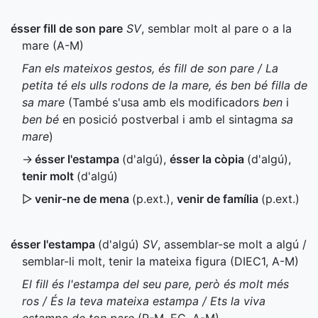
ésser fill de son pare
SV
, semblar molt al pare o a la
mare (
A-M
)
Fan els mateixos gestos, és fill de son pare / La
petita té els ulls rodons de la mare, és ben bé filla de
sa mare
(També s'usa amb els modificadors
ben
i
ben bé
en posició postverbal i amb el sintagma
sa
mare
)
→
ésser l'estampa
(d'algú)
,
ésser la còpia
(d'algú)
,
tenir molt
(d'algú)
▷
venir-ne de mena
(
p.ext.
)
,
venir de família
(
p.ext.
)
ésser l'estampa
(d'algú)
SV
, assemblar-se molt a algú /
semblar-li molt, tenir la mateixa figura (
DIEC1
,
A-M
)
El fill és l'estampa del seu pare, però és molt més
ros / És la teva mateixa estampa / Ets la viva