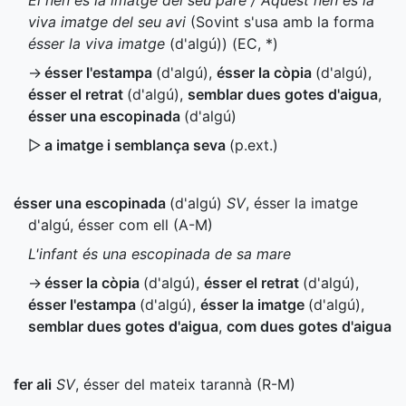
El nen és la imatge del seu pare / Aquest nen és la
viva imatge del seu avi
(Sovint s'usa amb la forma
ésser la viva imatge
(d'algú)) (
EC
,
*
)
→
ésser l'estampa
(d'algú)
,
ésser la còpia
(d'algú)
,
ésser el retrat
(d'algú)
,
semblar dues gotes d'aigua
,
ésser una escopinada
(d'algú)
▷
a imatge i semblança seva
(
p.ext.
)
ésser una escopinada
(d'algú)
SV
, ésser la imatge
d'algú, ésser com ell (
A-M
)
L'infant és una escopinada de sa mare
→
ésser la còpia
(d'algú)
,
ésser el retrat
(d'algú)
,
ésser l'estampa
(d'algú)
,
ésser la imatge
(d'algú)
,
semblar dues gotes d'aigua
,
com dues gotes d'aigua
fer ali
SV
, ésser del mateix tarannà (
R-M
)