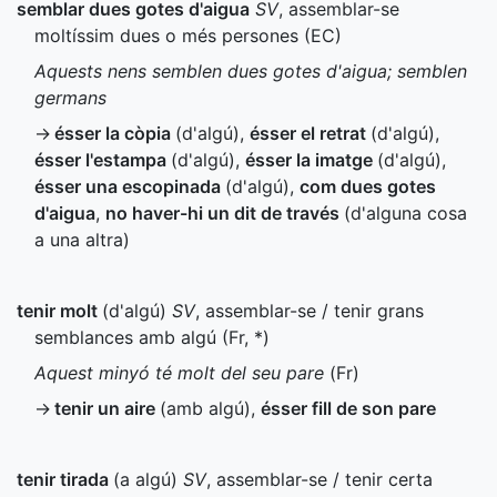
semblar dues gotes d'aigua
SV
, assemblar-se
moltíssim dues o més persones (
EC
)
Aquests nens semblen dues gotes d'aigua; semblen
germans
→
ésser la còpia
(d'algú)
,
ésser el retrat
(d'algú)
,
ésser l'estampa
(d'algú)
,
ésser la imatge
(d'algú)
,
ésser una escopinada
(d'algú)
,
com dues gotes
d'aigua
,
no haver-hi un dit de través
(d'alguna cosa
a una altra)
tenir molt
(d'algú)
SV
, assemblar-se / tenir grans
semblances amb algú (
Fr
,
*
)
Aquest minyó té molt del seu pare
(
Fr
)
→
tenir un aire
(amb algú)
,
ésser fill de son pare
tenir tirada
(a algú)
SV
, assemblar-se / tenir certa