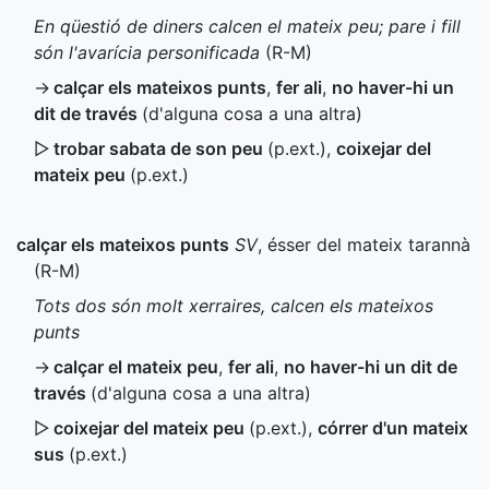
En qüestió de diners calcen el mateix peu; pare i fill
són l'avarícia personificada
(
R-M
)
→
calçar els mateixos punts
,
fer ali
,
no haver-hi un
dit de través
(d'alguna cosa a una altra)
▷
trobar sabata de son peu
(
p.ext.
)
,
coixejar del
mateix peu
(
p.ext.
)
calçar els mateixos punts
SV
, ésser del mateix tarannà
(
R-M
)
Tots dos són molt xerraires, calcen els mateixos
punts
→
calçar el mateix peu
,
fer ali
,
no haver-hi un dit de
través
(d'alguna cosa a una altra)
▷
coixejar del mateix peu
(
p.ext.
)
,
córrer d'un mateix
sus
(
p.ext.
)