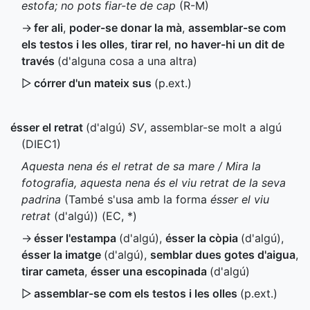
estofa; no pots fiar-te de cap
(
R-M
)
→
fer ali
,
poder-se donar la mà
,
assemblar-se com
els testos i les olles
,
tirar rel
,
no haver-hi un dit de
través
(d'alguna cosa a una altra)
▷
córrer d'un mateix sus
(
p.ext.
)
ésser el retrat
(d'algú)
SV
, assemblar-se molt a algú
(
DIEC1
)
Aquesta nena és el retrat de sa mare / Mira la
fotografia, aquesta nena és el viu retrat de la seva
padrina
(També s'usa amb la forma
ésser el viu
retrat
(d'algú)) (
EC
,
*
)
→
ésser l'estampa
(d'algú)
,
ésser la còpia
(d'algú)
,
ésser la imatge
(d'algú)
,
semblar dues gotes d'aigua
,
tirar cameta
,
ésser una escopinada
(d'algú)
▷
assemblar-se com els testos i les olles
(
p.ext.
)