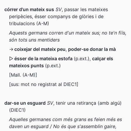
córrer d'un mateix sus
SV
, passar les mateixes
peripècies, ésser companys de glòries i de
tribulacions (
A-M
)
Aquests germans corren d'un mateix sus; no te'n fiïs,
són tots uns mentiders
→
coixejar del mateix peu
,
poder-se donar la mà
▷
ésser de la mateixa estofa
(
p.ext.
)
,
calçar els
mateixos punts
(
p.ext.
)
[
Mall.
(
A-M
)]
[sus: mot no registrat al
DIEC1
]
dar-se un esguard
SV
, tenir una retirança (amb algú)
(
DIEC1
)
Aquelles germanes com més grans es feien més es
daven un esguard / No és que s'assemblin gaire,