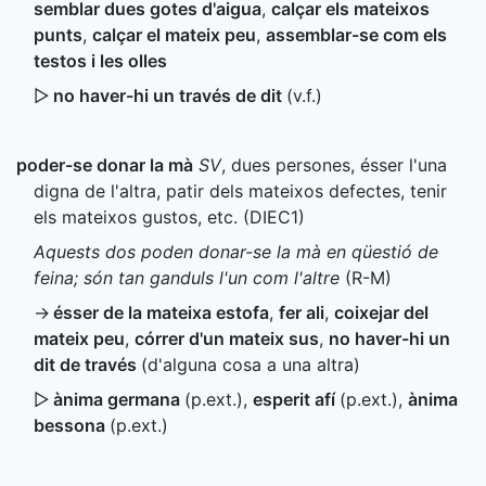
semblar dues gotes d'aigua
,
calçar els mateixos
punts
,
calçar el mateix peu
,
assemblar-se com els
testos i les olles
▷
no haver-hi un través de dit
(
v.f.
)
poder-se donar la mà
SV
, dues persones, ésser l'una
digna de l'altra, patir dels mateixos defectes, tenir
els mateixos gustos, etc. (
DIEC1
)
Aquests dos poden donar-se la mà en qüestió de
feina; són tan ganduls l'un com l'altre
(
R-M
)
→
ésser de la mateixa estofa
,
fer ali
,
coixejar del
mateix peu
,
córrer d'un mateix sus
,
no haver-hi un
dit de través
(d'alguna cosa a una altra)
▷
ànima germana
(
p.ext.
)
,
esperit afí
(
p.ext.
)
,
ànima
bessona
(
p.ext.
)