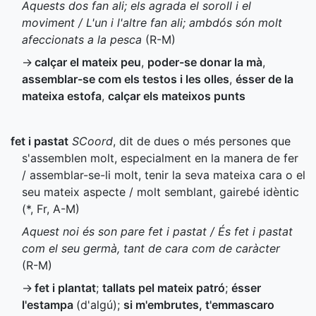
Aquests dos fan ali; els agrada el soroll i el
moviment / L'un i l'altre fan ali; ambdós són molt
afeccionats a la pesca
(
R-M
)
→
calçar el mateix peu
,
poder-se donar la mà
,
assemblar-se com els testos i les olles
,
ésser de la
mateixa estofa
,
calçar els mateixos punts
fet i pastat
SCoord
, dit de dues o més persones que
s'assemblen molt, especialment en la manera de fer
/ assemblar-se-li molt, tenir la seva mateixa cara o el
seu mateix aspecte / molt semblant, gairebé idèntic
(
*
,
Fr
,
A-M
)
Aquest noi és son pare fet i pastat / És fet i pastat
com el seu germà, tant de cara com de caràcter
(
R-M
)
→
fet i plantat
;
tallats pel mateix patró
;
ésser
l'estampa
(d'algú)
;
si m'embrutes, t'emmascaro