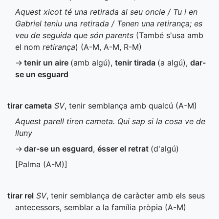
Aquest xicot té una retirada al seu oncle / Tu i en
Gabriel teniu una retirada / Tenen una retirança; es
veu de seguida que són parents
(També s'usa amb
el nom
retirança
) (
A-M
,
A-M
,
R-M
)
→
tenir un aire
(amb algú)
,
tenir tirada
(a algú)
,
dar-
se un esguard
tirar cameta
SV
, tenir semblança amb qualcú (
A-M
)
Aquest parell tiren cameta. Qui sap si la cosa ve de
lluny
→
dar-se un esguard
,
ésser el retrat
(d'algú)
[Palma (
A-M
)]
tirar rel
SV
, tenir semblança de caràcter amb els seus
antecessors, semblar a la família pròpia (
A-M
)