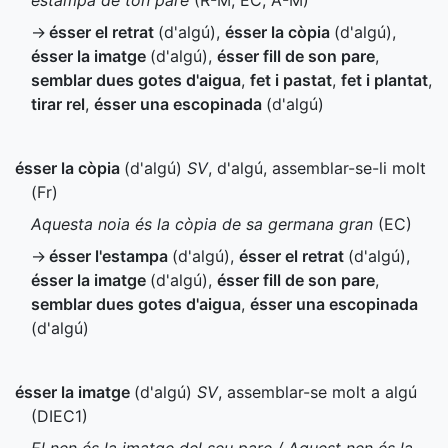
estampa de ton pare
(
R-M
,
EC
,
A-M
)
→
ésser el retrat
(d'algú)
,
ésser la còpia
(d'algú)
,
ésser la imatge
(d'algú)
,
ésser fill de son pare
,
semblar dues gotes d'aigua
,
fet i pastat
,
fet i plantat
,
tirar rel
,
ésser una escopinada
(d'algú)
ésser la còpia
(d'algú)
SV
, d'algú, assemblar-se-li molt
(
Fr
)
Aquesta noia és la còpia de sa germana gran
(
EC
)
→
ésser l'estampa
(d'algú)
,
ésser el retrat
(d'algú)
,
ésser la imatge
(d'algú)
,
ésser fill de son pare
,
semblar dues gotes d'aigua
,
ésser una escopinada
(d'algú)
ésser la imatge
(d'algú)
SV
, assemblar-se molt a algú
(
DIEC1
)