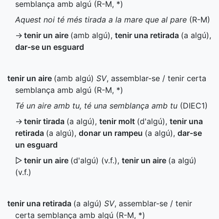
semblança amb algú (
R-M
,
*
)
Aquest noi té més tirada a la mare que al pare
(
R-M
)
→
tenir un aire
(amb algú)
,
tenir una retirada
(a algú)
,
dar-se un esguard
tenir un aire
(amb algú)
SV
, assemblar-se / tenir certa
semblança amb algú (
R-M
,
*
)
Té un aire amb tu, té una semblança amb tu
(
DIEC1
)
→
tenir tirada
(a algú)
,
tenir molt
(d'algú)
,
tenir una
retirada
(a algú)
,
donar un rampeu
(a algú)
,
dar-se
un esguard
▷
tenir un aire
(d'algú) (
v.f.
),
tenir un aire
(a algú)
(
v.f.
)
tenir una retirada
(a algú)
SV
, assemblar-se / tenir
certa semblança amb algú (
R-M
,
*
)