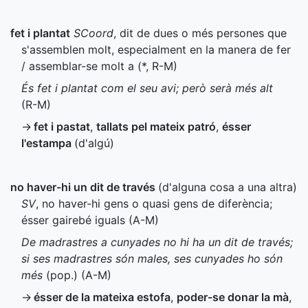
fet i plantat
SCoord
, dit de dues o més persones que
s'assemblen molt, especialment en la manera de fer
/ assemblar-se molt a (
*
,
R-M
)
És fet i plantat com el seu avi; però serà més alt
(
R-M
)
→
fet i pastat
,
tallats pel mateix patró
,
ésser
l'estampa
(d'algú)
no haver-hi un dit de través
(d'alguna cosa a una altra)
SV
, no haver-hi gens o quasi gens de diferència;
ésser gairebé iguals (
A-M
)
De madrastres a cunyades no hi ha un dit de través;
si ses madrastres són males, ses cunyades ho són
més
(
pop.
) (
A-M
)
→
ésser de la mateixa estofa
,
poder-se donar la mà
,