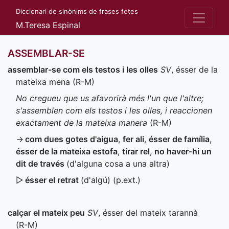
Diccionari de sinònims de frases fetes
M.Teresa Espinal
ASSEMBLAR-SE
assemblar-se com els testos i les olles
SV
, ésser de la
mateixa mena (
R-M
)
No cregueu que us afavorirà més l'un que l'altre;
s'assemblen com els testos i les olles, i reaccionen
exactament de la mateixa manera
(
R-M
)
→
com dues gotes d'aigua
,
fer ali
,
ésser de família
,
ésser de la mateixa estofa
,
tirar rel
,
no haver-hi un
dit de través
(d'alguna cosa a una altra)
▷
ésser el retrat
(d'algú) (
p.ext.
)
calçar el mateix peu
SV
, ésser del mateix tarannà
(
R-M
)