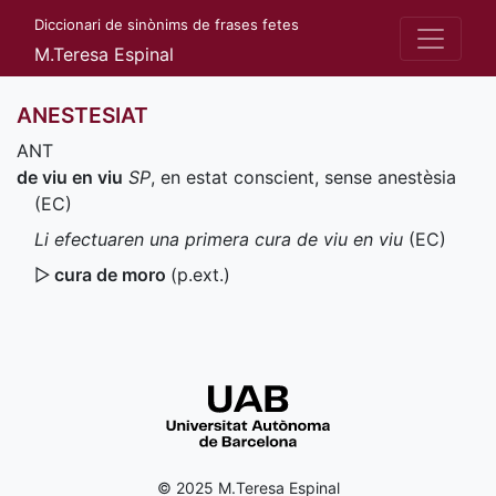
Diccionari de sinònims de frases fetes
M.Teresa Espinal
ANESTESIAT
ANT
de viu en viu
SP
, en estat conscient, sense anestèsia
(
EC
)
Li efectuaren una primera cura de viu en viu
(
EC
)
▷
cura de moro
(
p.ext.
)
© 2025 M.Teresa Espinal