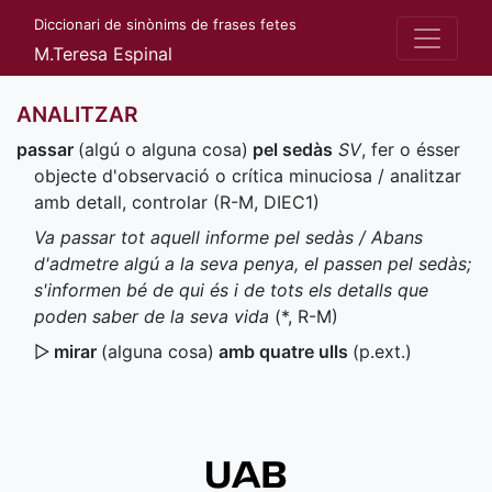
Diccionari de sinònims de frases fetes
M.Teresa Espinal
ANALITZAR
passar
(algú o alguna cosa)
pel sedàs
SV
, fer o ésser
objecte d'observació o crítica minuciosa / analitzar
amb detall, controlar (
R-M
,
DIEC1
)
Va passar tot aquell informe pel sedàs / Abans
d'admetre algú a la seva penya, el passen pel sedàs;
s'informen bé de qui és i de tots els detalls que
poden saber de la seva vida
(
*
,
R-M
)
▷
mirar
(alguna cosa)
amb quatre ulls
(
p.ext.
)