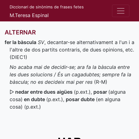
Diccionari de sinònims de frases fetes
M.Teresa Espinal
ALTERNAR
fer la bàscula
SV
, decantar-se alternativament a l'un i a
l'altre de dos partits contraris, de dues opinions, etc.
(
DIEC1
)
No acaba mai de decidir-se; ara fa la bàscula entre
les dues solucions / És un cagadubtes; sempre fa la
bàscula; no es decideix mai per res
(
R-M
)
▷
nedar entre dues aigües
(
p.ext.
)
,
posar
(alguna
cosa)
en dubte
(
p.ext.
)
,
posar dubte
(en alguna
cosa) (
p.ext.
)