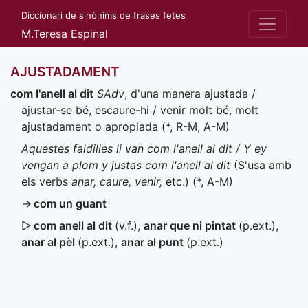
Diccionari de sinònims de frases fetes
M.Teresa Espinal
AJUSTADAMENT
com l'anell al dit
SAdv
, d'una manera ajustada /
ajustar-se bé, escaure-hi / venir molt bé, molt
ajustadament o apropiada (
*
,
R-M
,
A-M
)
Aquestes faldilles li van com l'anell al dit / Y ey
vengan a plom y justas com l'anell al dit
(S'usa amb
els verbs
anar, caure, venir,
etc.) (
*
,
A-M
)
→
com un guant
▷
com anell al dit
(
v.f.
),
anar que ni pintat
(
p.ext.
)
,
anar al pèl
(
p.ext.
)
,
anar al punt
(
p.ext.
)