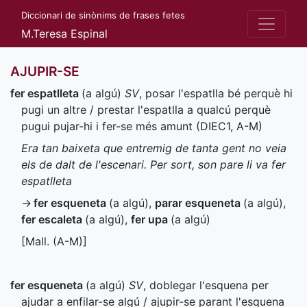
Diccionari de sinònims de frases fetes
M.Teresa Espinal
AJUPIR-SE
fer espatlleta
(a algú)
SV
, posar l'espatlla bé perquè hi
pugi un altre / prestar l'espatlla a qualcú perquè
pugui pujar-hi i fer-se més amunt (
DIEC1
,
A-M
)
Era tan baixeta que entremig de tanta gent no veia
els de dalt de l'escenari. Per sort, son pare li va fer
espatlleta
→
fer esqueneta
(a algú)
,
parar esqueneta
(a algú)
,
fer escaleta
(a algú)
,
fer upa
(a algú)
[
Mall.
(
A-M
)]
fer esqueneta
(a algú)
SV
, doblegar l'esquena per
ajudar a enfilar-se algú / ajupir-se parant l'esquena