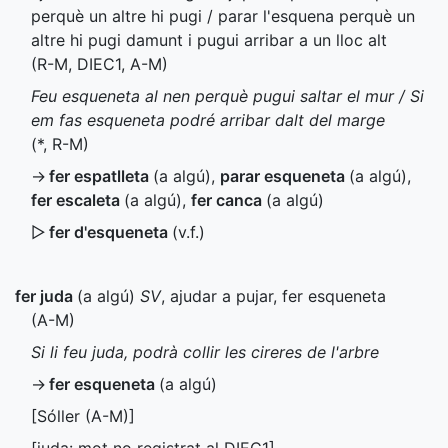
perquè un altre hi pugi / parar l'esquena perquè un
altre hi pugi damunt i pugui arribar a un lloc alt
(
R-M
,
DIEC1
,
A-M
)
Feu esqueneta al nen perquè pugui saltar el mur / Si
em fas esqueneta podré arribar dalt del marge
(
*
,
R-M
)
→
fer espatlleta
(a algú)
,
parar esqueneta
(a algú)
,
fer escaleta
(a algú)
,
fer canca
(a algú)
▷
fer d'esqueneta
(
v.f.
)
fer juda
(a algú)
SV
, ajudar a pujar, fer esqueneta
(
A-M
)
Si li feu juda, podrà collir les cireres de l'arbre
→
fer esqueneta
(a algú)
[Sóller (
A-M
)]