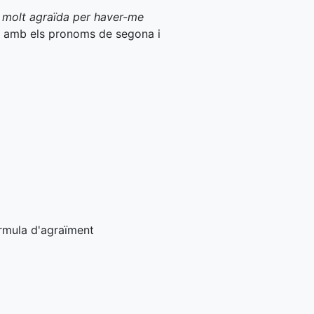
c molt agraïda per haver-me
 amb els pronoms de segona i
órmula d'agraïment