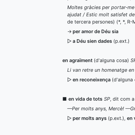
Moltes gràcies per portar-me 
ajudat / Estic molt satisfet d
de tercera persones) (
*
,
*
,
R-
→
per amor de Déu sia
▷
a Déu sien dades
(
p.ext.
)
en agraïment
(d'alguna cosa)
S
Li van retre un homenatge en
▷
en reconeixença
(d'alguna 
■
en vida de tots
SP
, dit com 
—Per molts anys, Mercè! —Grà
▷
per molts anys
(
p.ext.
)
,
en 