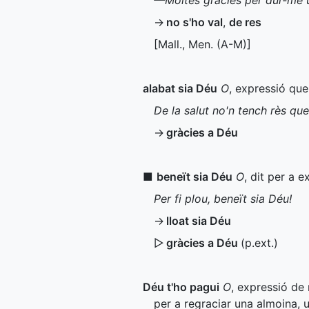
—Moltes gràcies per dur-me 
→
no s'ho val
,
de res
[
Mall.
,
Men.
(
A-M
)]
alabat sia Déu
O
, expressió que
De la salut no'n tench rès que
→
gràcies a Déu
■
beneït sia Déu
O
, dit per a 
Per fi plou, beneït sia Déu!
→
lloat sia Déu
▷
gràcies a Déu
(
p.ext.
)
Déu t'ho pagui
O
, expressió de
per a regraciar una almoina, u