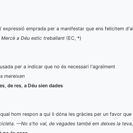
 / expressió emprada per a manifestar que ens felicitem d'a
 Mercè a Déu estic treballant
(
EC
,
*
)
 usada per a indicar que no és necessari l'agraïment
s mereixen
tes
,
de res
,
a Déu sien dades
qual hom respon a qui li dóna les gràcies per un favor que l
cicleta. —No s'ho val, de vegades també em deixes la teva,