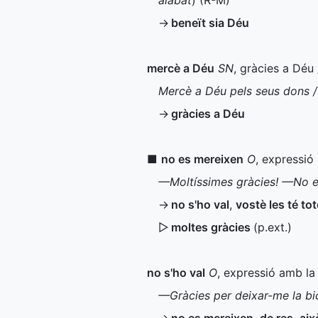
alabat
) (
R-M
)
→
beneït sia Déu
mercè a Déu
SN
, gràcies a Déu
Mercè a Déu pels seus dons /
→
gràcies a Déu
■
no es mereixen
O
, expressió
—Moltíssimes gràcies! —No e
→
no s'ho val
,
vostè les té to
▷
moltes gràcies
(
p.ext.
)
no s'ho val
O
, expressió amb la 
—Gràcies per deixar-me la bi