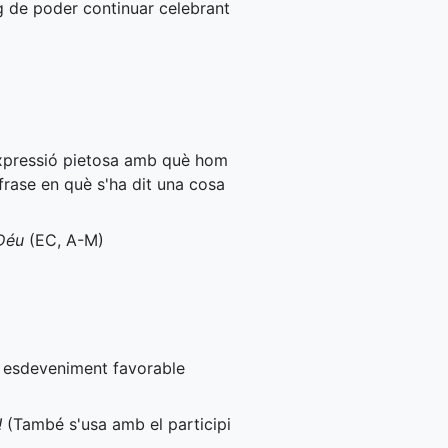
ig de poder continuar celebrant
 expressió pietosa amb què hom
rase en què s'ha dit una cosa
 Déu
(
EC
,
A-M
)
n esdeveniment favorable
!
(També s'usa amb el participi