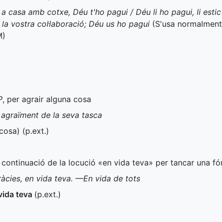
a casa amb cotxe, Déu t'ho pagui / Déu li ho pagui, li esti
e la vostra col·laboració; Déu us ho pagui
(S'usa normalment
M
)
P
, per agrair alguna cosa
 agraïment de la seva tasca
cosa) (
p.ext.
)
a continuació de la locució «en vida teva» per tancar una f
cies, en vida teva. —En vida de tots
vida teva
(
p.ext.
)