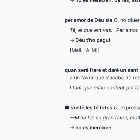
→
no es mereixen
,
de res
,
aix
per amor de Déu sia
O
, ho diue
Té, el que em vas. –Per amor
→
Déu t'ho pagui
[
Mall.
(
A-M
)]
quan seré frare et daré un sant
a un favor que s'acaba de reb
I tant que estic content pel f
■
vostè les té totes
O
, express
—M'ha fet un gran favor, molt
→
no es mereixen