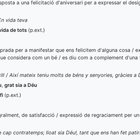
esposta a una felicitació d'aniversari per a expressar el des
n vida teva
vida de tots
(
p.ext.
)
mprada per a manifestar que ens felicitem d'alguna cosa /
que considera com un bé / es diu com a complement d'una f
ill / Així mateix teniu molts de béns y senyories, gràcies a
u
,
grat sia a Déu
 fi
(
p.ext.
)
graïment, de satisfacció / expressió de regraciament per u
e cap contratemps; lloat sia Déu!, tant que ens han fet patir