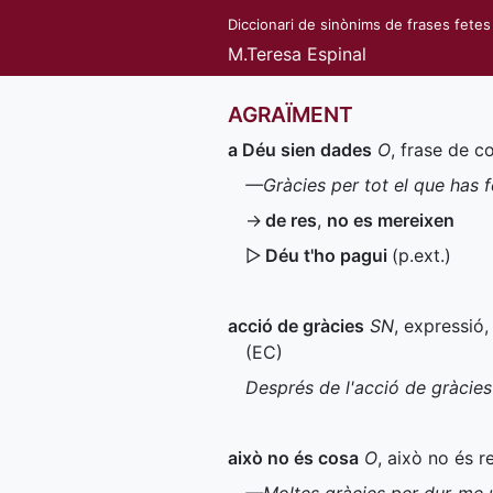
Diccionari de sinònims de frases fetes
M.Teresa Espinal
AGRAÏMENT
a Déu sien dades
O
, frase de c
—Gràcies per tot el que has f
→
de res
,
no es mereixen
▷
Déu t'ho pagui
(
p.ext.
)
acció de gràcies
SN
, expressió
(
EC
)
Després de l'acció de gràcie
això no és cosa
O
, això no és r