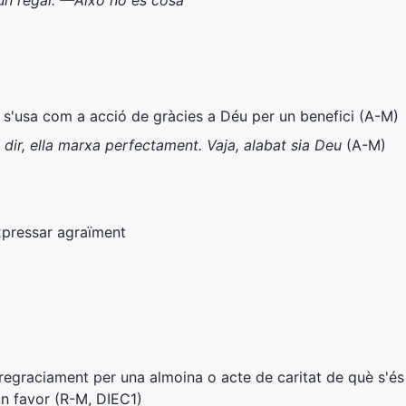
un regal. —Això no és cosa
 s'usa com a acció de gràcies a Déu per un benefici (
A-M
)
 dir, ella marxa perfectament. Vaja, alabat sia Deu
(
A-M
)
expressar agraïment
 regraciament per una almoina o acte de caritat de què s'é
n favor (
R-M
,
DIEC1
)