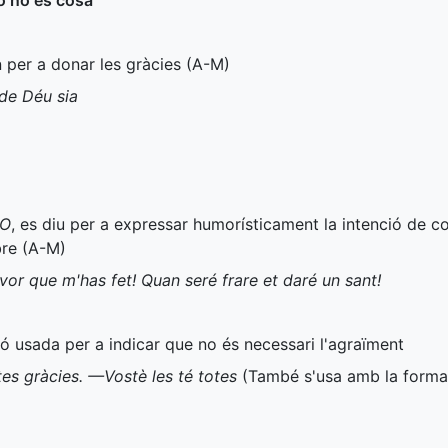
ò no és cosa
n per a donar les gràcies (
A-M
)
 de Déu sia
O
, es diu per a expressar humorísticament la intenció de 
re (
A-M
)
avor que m'has fet! Quan seré frare et daré un sant!
ió usada per a indicar que no és necessari l'agraïment
es gràcies. —Vostè les té totes
(També s'usa amb la form