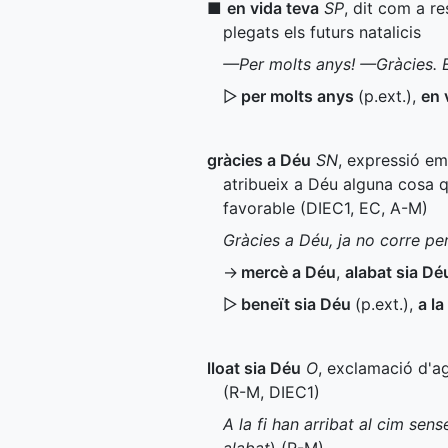
■
en vida teva
SP
, dit com a r
plegats els futurs natalicis
—Per molts anys! —Gràcies. E
▷
per molts anys
(
p.ext.
)
,
en 
gràcies a Déu
SN
, expressió e
atribueix a Déu alguna cosa 
favorable (
DIEC1
,
EC
,
A-M
)
Gràcies a Déu, ja no corre per
→
mercè a Déu
,
alabat sia Dé
▷
beneït sia Déu
(
p.ext.
)
,
a la
lloat sia Déu
O
, exclamació d'a
(
R-M
,
DIEC1
)
A la fi han arribat al cim sens