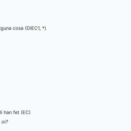
lguna cosa (
DIEC1
,
*
)
i han fet (
EC
)
 oi?