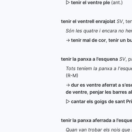
▷
tenir el ventre ple
(
ant.
)
tenir el ventrell enrajolat
SV
, te
Són les quatre i encara no hem
→
tenir mal de cor
,
tenir un bu
tenir la panxa a l'esquena
SV
, p
Tots teníem la panxa a l'esqu
(
R-M
)
→
dur es ventre aferrat a s'e
de ventre
,
penjar les barres a
▷
cantar els goigs de sant P
tenir la panxa aferrada a l'esqu
Quan van trobar els nois que 