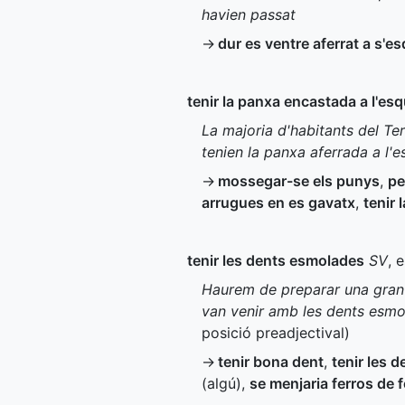
havien passat
→
dur es ventre aferrat a s'e
tenir la panxa encastada a l'es
La majoria d'habitants del Te
tenien la panxa aferrada a l'
→
mossegar-se els punys
,
pe
arrugues en es gavatx
,
tenir 
tenir les dents esmolades
SV
, 
Haurem de preparar una gran 
van venir amb les dents esm
posició preadjectival)
→
tenir bona dent
,
tenir les d
(algú)
,
se menjaria ferros de