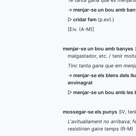
Té tanta gana que es menjaria
→
menjar-se un bou amb ban
▷
cridar fam
(
p.ext.
)
[
Eiv.
(
A-M
)]
menjar-se un bou amb banyes
malgastador, etc. / tenir molt
Tinc tanta gana que em menj
→
menjar-se els blens dels ll
envinagrat
▷
menjar-se un bou amb les
mossegar-se els punys
SV
, ten
L'avituallament no arribava; 
resistirien gaire temps
(
R-M
)