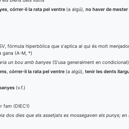
 els blens dels llums
yes
,
córrer-li la rata pel ventre
(a algú)
,
no haver de mester
SV
, fórmula hiperbòlica que s'aplica al qui és molt menjado
a gana (
A-M
,
*
)
aria un bou amb banyes
(S'usa generalment en condicional)
ums
,
córrer-li la rata pel ventre
(a algú)
,
tenir les dents llarg
 banyes
(
v.f.
)
ir fam (
DIEC1
)
feia dos dies que els assetjats es mossegaven els punys; en