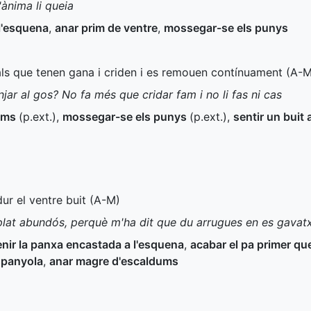
'ànima li queia
 l'esquena
,
anar prim de ventre
,
mossegar-se els punys
als que tenen gana i criden i es remouen contínuament (
A-
jar al gos? No fa més que cridar fam i no li fas ni cas
lums
(
p.ext.
)
,
mossegar-se els punys
(
p.ext.
)
,
sentir un buit
dur el ventre buit (
A-M
)
s plat abundós, perquè m'ha dit que du arrugues en es gavat
enir la panxa encastada a l'esquena
,
acabar el pa primer que
espanyola
,
anar magre d'escaldums