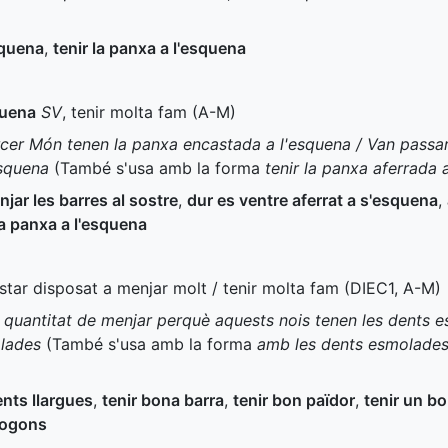
squena
,
tenir la panxa a l'esquena
quena
SV
, tenir molta fam (
A-M
)
rcer Món tenen la panxa encastada a l'esquena / Van passar
esquena
(També s'usa amb la forma
tenir la panxa aferrada 
njar les barres al sostre
,
dur es ventre aferrat a s'esquena
,
la panxa a l'esquena
estar disposat a menjar molt / tenir molta fam (
DIEC1
,
A-M
)
quantitat de menjar perquè aquests nois tenen les dents e
olades
(També s'usa amb la forma
amb les dents esmolade
ents llargues
,
tenir bona barra
,
tenir bon païdor
,
tenir un bo
 fogons