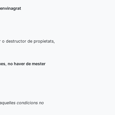
 envinagrat
r o destructor de propietats,
ues
,
no haver de mester
 aquelles condicions no