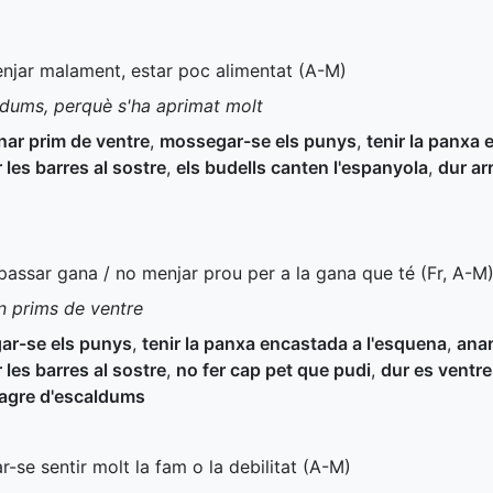
enjar malament, estar poc alimentat (
A-M
)
dums, perquè s'ha aprimat molt
nar prim de ventre
,
mossegar-se els punys
,
tenir la panxa
 les barres al sostre
,
els budells canten l'espanyola
,
dur ar
o passar gana / no menjar prou per a la gana que té (
Fr
,
A-M
n prims de ventre
ar-se els punys
,
tenir la panxa encastada a l'esquena
,
anar
 les barres al sostre
,
no fer cap pet que pudi
,
dur es ventre
agre d'escaldums
ar-se sentir molt la fam o la debilitat (
A-M
)