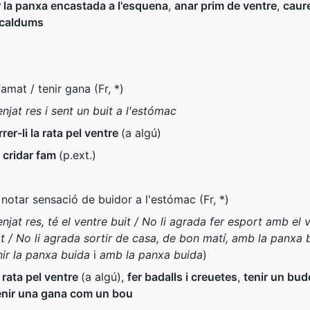
r la panxa encastada a l'esquena
,
anar prim de ventre
,
caure
scaldums
famat / tenir gana (
Fr
,
*
)
jat res i sent un buit a l'estómac
rer-li la rata pel ventre
(a algú)
,
cridar fam
(
p.ext.
)
 notar sensació de buidor a l'estómac (
Fr
,
*
)
at res, té el ventre buit / No li agrada fer esport amb el v
 / No li agrada sortir de casa, de bon matí, amb la panxa 
nir la panxa buida
i
amb la panxa buida
)
a rata pel ventre
(a algú)
,
fer badalls i creuetes
,
tenir un bude
enir una gana com un bou