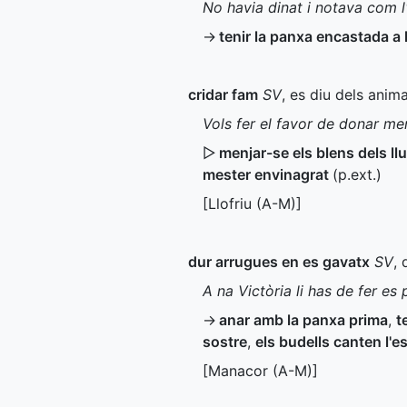
No havia dinat i notava com l
→
tenir la panxa encastada a
cridar fam
SV
, es diu dels anim
Vols fer el favor de donar men
▷
menjar-se els blens dels l
mester envinagrat
(
p.ext.
)
[Llofriu (
A-M
)]
dur arrugues en es gavatx
SV
, 
A na Victòria li has de fer e
→
anar amb la panxa prima
,
t
sostre
,
els budells canten l'
[Manacor (
A-M
)]