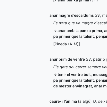
▷
anar panxa prima
(
v.f.
)
anar magre d'escaldums
SV
, m
Es nota que va magre d'escal
→
anar amb la panxa prima
,
a
pa primer que la talent
,
penjar
[Pineda (
A-M
)]
anar prim de ventre
SV
, patir 
Els gats del carrer sempre va
→
tenir el ventre buit
,
mosseg
pa primer que la talent
,
penjar
de mester envinagrat
,
anar m
caure-li l'ànima
(a algú)
O
, deix