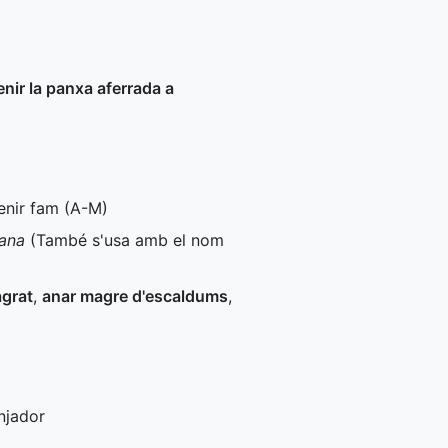
enir la panxa aferrada a
enir fam (
A-M
)
gana
(També s'usa amb el nom
agrat
,
anar magre d'escaldums
,
njador