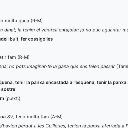
nir molta gana (
R-M
)
 dinat; ja tenim el ventrell enrajolat; jo no puc aguantar m
dell buit
,
fer cossigolles
atir fam (
R-M
)
ena; no pots imaginar-te la gana que ens feien passar
(Tamb
squena
,
tenir la panxa encastada a l'esquena
,
tenir la panxa
l sostre
rim
(
p.ext.
)
ena
SV
, tenir molta fam (
A-M
)
s'havien perdut a les Guilleries, tenien la panxa aferrada a