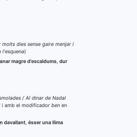
 molts dies sense gaire menjar i
a l'esquena
)
anar magre d'escaldums
,
dur
smolades / Al dinar de Nadal
s
i amb el modificador
ben
en
n davallant
,
ésser una llima