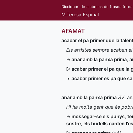
Diccionari de sinònims de frases fetes
M.Teresa Espinal
AFAMAT
acabar el pa primer que la talen
Els artistes sempre acaben el
→
anar amb la panxa prima
,
a
▷
acabar primer el pa que la
•
acabar primer es pa que sa
anar amb la panxa prima
SV
, a
Hi ha molta gent que és pobr
→
mossegar-se els punys
,
te
sostre
,
els budells canten l'