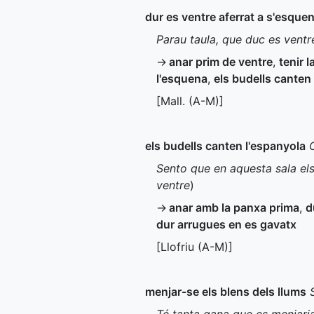
dur es ventre aferrat a s'esque
Parau taula, que duc es ventr
→
anar prim de ventre
,
tenir 
l'esquena
,
els budells canten
[
Mall.
(
A-M
)]
els budells canten l'espanyola
Sento que en aquesta sala els
ventre
)
→
anar amb la panxa prima
,
d
dur arrugues en es gavatx
[Llofriu (
A-M
)]
menjar-se els blens dels llums