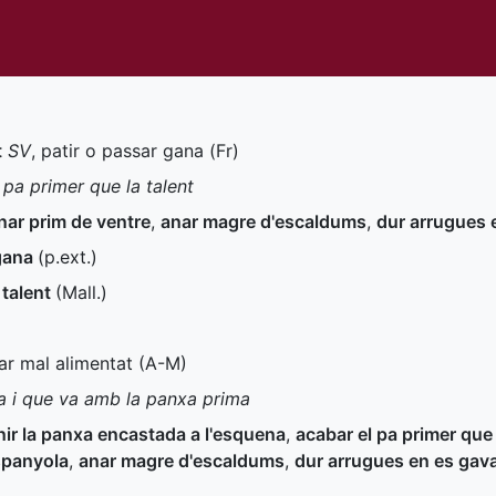
t
SV
, patir o passar gana (
Fr
)
 pa primer que la talent
nar prim de ventre
,
anar magre d'escaldums
,
dur arrugues 
 gana
(
p.ext.
)
 talent
(
Mall.
)
nar mal alimentat (
A-M
)
a i que va amb la panxa prima
nir la panxa encastada a l'esquena
,
acabar el pa primer que 
espanyola
,
anar magre d'escaldums
,
dur arrugues en es gav