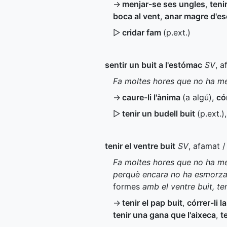
→
menjar-se ses ungles
,
teni
boca al vent
,
anar magre d'e
▷
cridar fam
(
p.ext.
)
sentir un buit a l'estómac
SV
, a
Fa moltes hores que no ha men
→
caure-li l'ànima
(a algú)
,
cór
▷
tenir un budell buit
(
p.ext.
)
tenir el ventre buit
SV
, afamat /
Fa moltes hores que no ha menj
perquè encara no ha esmorzat
formes
amb el ventre buit, te
→
tenir el pap buit
,
córrer-li l
tenir una gana que l'aixeca
,
t