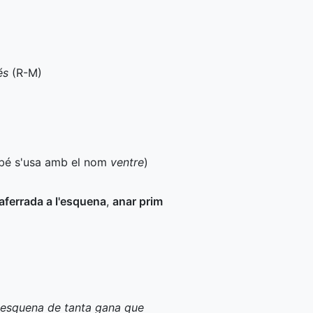
és
(
R-M
)
é s'usa amb el nom
ventre
)
 aferrada a l'esquena
,
anar prim
 l'esquena de tanta gana que