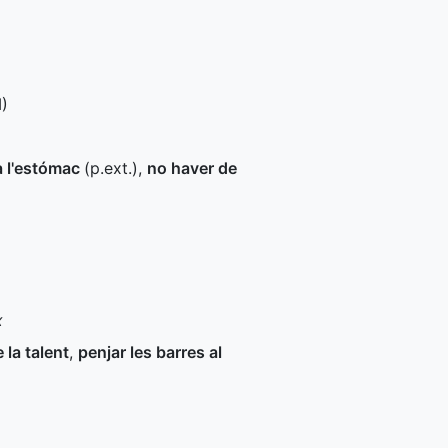
M
)
 a l'estómac
(
p.ext.
)
,
no haver de
x
 la talent
,
penjar les barres al