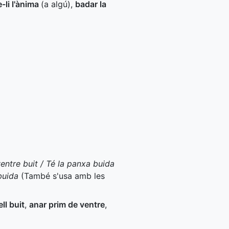
-li l'ànima
(a algú)
,
badar la
entre buit / Té la panxa buida
buida
(També s'usa amb les
ll buit
,
anar prim de ventre
,