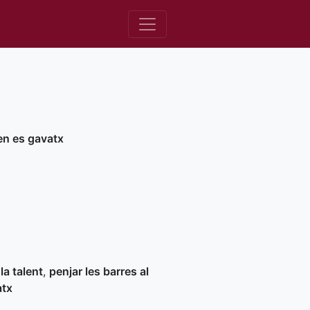
en es gavatx
la talent
,
penjar les barres al
atx