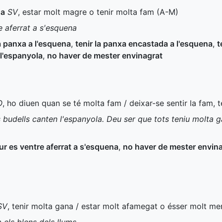
na
SV
, estar molt magre o tenir molta fam (
A-M
)
e aferrat a s'esquena
la panxa a l'esquena
,
tenir la panxa encastada a l'esquena
,
t
 l'espanyola
,
no haver de mester envinagrat
O
, ho diuen quan se té molta fam / deixar-se sentir la fam, t
 budells canten l'espanyola. Deu ser que tots teniu molta 
ur es ventre aferrat a s'esquena
,
no haver de mester envin
SV
, tenir molta gana / estar molt afamegat o ésser molt me