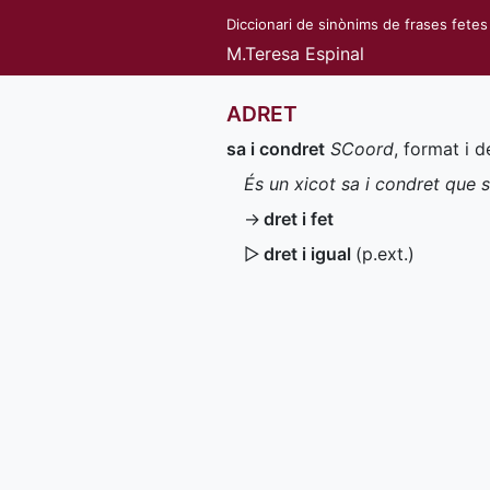
Diccionari de sinònims de frases fetes
M.Teresa Espinal
ADRET
sa i condret
SCoord
, format i 
És un xicot sa i condret que
→
dret i fet
▷
dret i igual
(
p.ext.
)