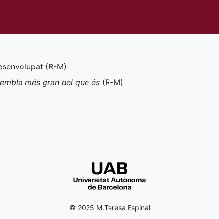
desenvolupat (
R-M
)
 sembla més gran del que és
(
R-M
)
© 2025 M.Teresa Espinal