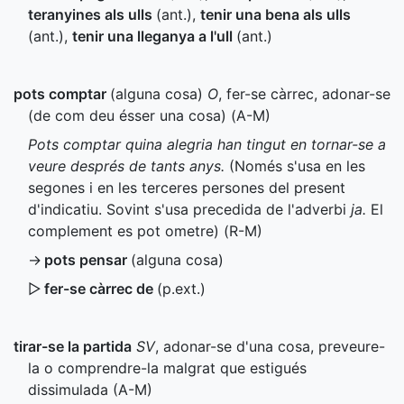
teranyines als ulls
(
ant.
)
,
tenir una bena als ulls
(
ant.
)
,
tenir una lleganya a l'ull
(
ant.
)
pots comptar
(alguna cosa)
O
, fer-se càrrec, adonar-se
(de com deu ésser una cosa) (
A-M
)
Pots comptar quina alegria han tingut en tornar-se a
veure després de tants anys.
(Només s'usa en les
segones i en les terceres persones del present
d'indicatiu. Sovint s'usa precedida de l'adverbi
ja.
El
complement es pot ometre) (
R-M
)
→
pots pensar
(alguna cosa)
▷
fer-se càrrec de
(
p.ext.
)
tirar-se la partida
SV
, adonar-se d'una cosa, preveure-
la o comprendre-la malgrat que estigués
dissimulada (
A-M
)