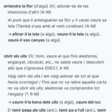
entendre la flor
(d'algú)
SV
, adonar-se de les
intencions d'altri (
A-M
)
Al punt que li entengueren sa flor y li varen veure sa
tela
(També s'usa amb el verb
conèixer
) (
A-M
)
→
afinar-li la tela
(a algú)
,
veure-li la tela
(a algú)
,
veure-li ses canyes
(a algú)
obrir els ulls
SV
, hom, veure el que fins aleshores,
enganyat, obcecat, etc., no sabia veure / descobrir
allò que s'ignorava (
DIEC1
,
A-M
)
Vaig obrir els ulls i em vaig adonar de tot el que
havia ocorregut / Fins que no va rebre aquella carta
no va obrir els ulls; aleshores va comprendre tot
l'engany
(
*
,
R-M
)
→
caure-li la bena dels ulls
(a algú)
,
caure del ruc
▷
tenir pega als ulls
(
ant.
)
,
tenir pa a l'ull
(
ant.
)
,
tenir