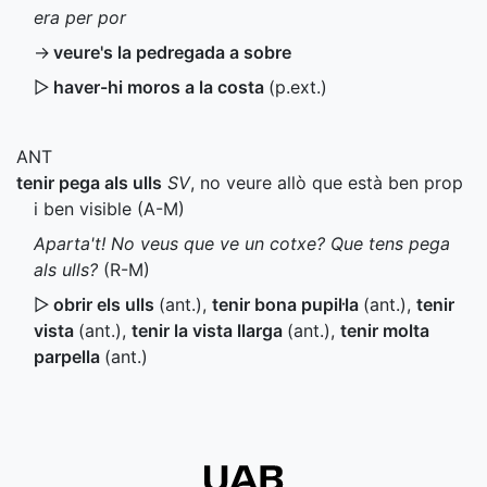
era per por
→
veure's la pedregada a sobre
▷
haver-hi moros a la costa
(
p.ext.
)
ANT
tenir pega als ulls
SV
, no veure allò que està ben prop
i ben visible (
A-M
)
Aparta't! No veus que ve un cotxe? Que tens pega
als ulls?
(
R-M
)
▷
obrir els ulls
(
ant.
)
,
tenir bona pupil·la
(
ant.
)
,
tenir
vista
(
ant.
)
,
tenir la vista llarga
(
ant.
)
,
tenir molta
parpella
(
ant.
)