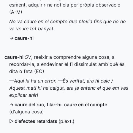
esment, adquirir-ne notícia per pròpia observació
(
A-M
)
No va caure en el compte que plovia fins que no ho
va veure tot banyat
→
caure-hi
caure-hi
SV
, reeixir a comprendre alguna cosa, a
recordar-la, a endevinar el fi dissimulat amb què és
dita o feta (
EC
)
—Aquí hi ha un error. —És veritat, ara hi caic /
Aquest matí hi he caigut, ara ja entenc el que em vas
explicar ahir!
→
caure del ruc
,
filar-hi
,
caure en el compte
(d'alguna cosa)
▷
d'efectes retardats
(
p.ext.
)