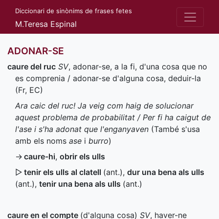
Diccionari de sinònims de frases fetes
M.Teresa Espinal
ADONAR-SE
caure del ruc
SV
, adonar-se, a la fi, d'una cosa que no
es comprenia / adonar-se d'alguna cosa, deduir-la
(
Fr
,
EC
)
Ara caic del ruc! Ja veig com haig de solucionar
aquest problema de probabilitat / Per fi ha caigut de
l'ase i s'ha adonat que l'enganyaven
(També s'usa
amb els noms
ase
i
burro
)
→
caure-hi
,
obrir els ulls
▷
tenir els ulls al clatell
(
ant.
)
,
dur una bena als ulls
(
ant.
)
,
tenir una bena als ulls
(
ant.
)
caure en el compte
(d'alguna cosa)
SV
, haver-ne