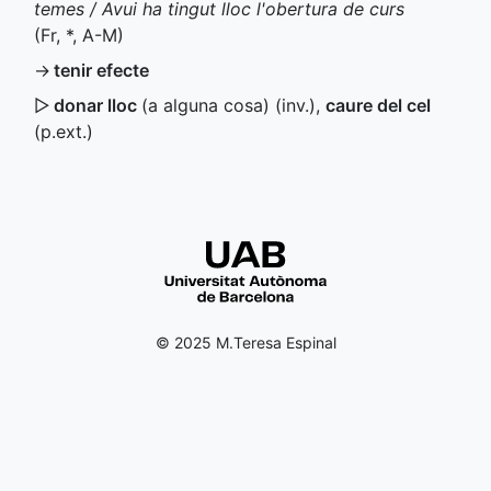
temes / Avui ha tingut lloc l'obertura de curs
(
Fr
,
*
,
A-M
)
→
tenir efecte
▷
donar lloc
(a alguna cosa) (
inv.
)
,
caure del cel
(
p.ext.
)
© 2025 M.Teresa Espinal