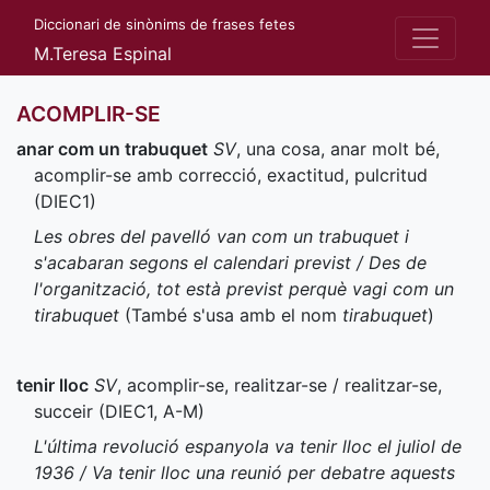
Diccionari de sinònims de frases fetes
M.Teresa Espinal
ACOMPLIR-SE
anar com un trabuquet
SV
, una cosa, anar molt bé,
acomplir-se amb correcció, exactitud, pulcritud
(
DIEC1
)
Les obres del pavelló van com un trabuquet i
s'acabaran segons el calendari previst / Des de
l'organització, tot està previst perquè vagi com un
tirabuquet
(També s'usa amb el nom
tirabuquet
)
tenir lloc
SV
, acomplir-se, realitzar-se / realitzar-se,
succeir (
DIEC1
,
A-M
)
L'última revolució espanyola va tenir lloc el juliol de
1936 / Va tenir lloc una reunió per debatre aquests