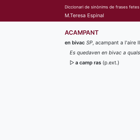
Diccionari de sinònims de frases fetes
M.Teresa Espinal
ACAMPANT
en bivac
SP
, acampant a l'aire ll
Es quedaven en bivac a qualsev
▷
a camp ras
(
p.ext.
)