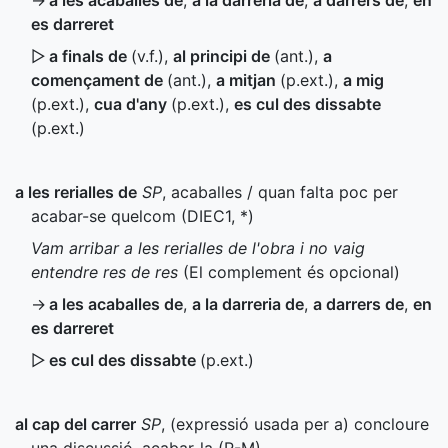
→
a les acaballes de
,
a la darreria de
,
a darrers de
,
en
es darreret
▷
a finals de
(
v.f.
),
al principi de
(
ant.
)
,
a
començament de
(
ant.
)
,
a mitjan
(
p.ext.
)
,
a mig
(
p.ext.
)
,
cua d'any
(
p.ext.
)
,
es cul des dissabte
(
p.ext.
)
a les rerialles de
SP
, acaballes / quan falta poc per
acabar-se quelcom (
DIEC1
,
*
)
Vam arribar a les rerialles de l'obra i no vaig
entendre res de res
(El complement és opcional)
→
a les acaballes de
,
a la darreria de
,
a darrers de
,
en
es darreret
▷
es cul des dissabte
(
p.ext.
)
al cap del carrer
SP
, (expressió usada per a) concloure