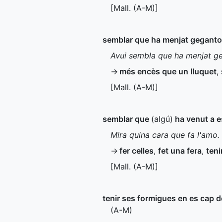
[
Mall.
(
A-M
)]
semblar que ha menjat gegant
Avui sembla que ha menjat g
→
més encès que un lluquet
,
[
Mall.
(
A-M
)]
semblar que
(algú)
ha venut a e
Mira quina cara que fa l'amo
→
fer celles
,
fet una fera
,
teni
[
Mall.
(
A-M
)]
tenir ses formigues en es cap d
(
A-M
)