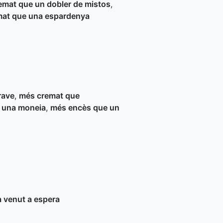
emat que un dobler de mistos
,
at que una espardenya
rave
,
més cremat que
 una moneia
,
més encès que un
 venut a espera