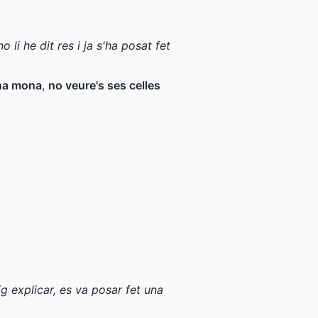
 li he dit res i ja s'ha posat fet
na mona
,
no veure's ses celles
ig explicar, es va posar fet una