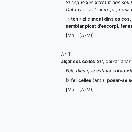
Si segueixes xerrant des seu 
Catanyet de Llucmajor, posa o
→
tenir el dimoni dins es cos
semblar picat d'escorpí
,
fer s
[
Mall.
(
A-M
)]
ANT
alçar ses celles
SV
, deixar anar
Feia dies que estava enfadada
▷
fer celles
(
ant.
)
,
posar-se se
[
Mall.
(
A-M
)]