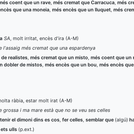
més coent que un rave
,
més cremat que Carracuca
,
més cr
encès que una moneia
,
més encès que un lluquet
,
més crem
a
SA
, molt irritat, encès d'ira (
A-M
)
e l'assaig més cremat que una espardenya
de realistes
,
més cremat que un misto
,
més coent que un 
n dobler de mistos
,
més encès que un bou
,
més encès que
molta ràbia, estar molt irat (
A-M
)
e grossa i ma mare està que no se veu ses celles
tenir el dimoni dins es cos
,
fer celles
,
semblar que
(algú)
ha
ets ulls
(
p.ext.
)