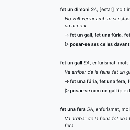
fet un dimoni
SA
, [estar] molt i
No vull xerrar amb tu si estàs 
un dimoni
→
fet un gall
,
fet una fúria
,
fe
▷
posar-se ses celles davant 
fet un gall
SA
, enfurismat, molt 
Va arribar de la feina fet un g
→
fet una fúria
,
fet una fera
,
f
▷
posar-se com un gall
(
p.ext
fet una fera
SA
, enfurismat, molt
Va arribar de la feina fet una
fera